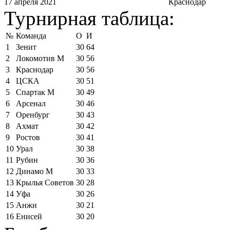
17 апреля 2021
Краснодар
Турнирная таблица:
№
Команда
О
И
1
Зенит
30
64
2
Локомотив М
30
56
3
Краснодар
30
56
4
ЦСКА
30
51
5
Спартак М
30
49
6
Арсенал
30
46
7
Оренбург
30
43
8
Ахмат
30
42
9
Ростов
30
41
10
Урал
30
38
11
Рубин
30
36
12
Динамо М
30
33
13
Крылья Советов
30
28
14
Уфа
30
26
15
Анжи
30
21
16
Енисей
30
20