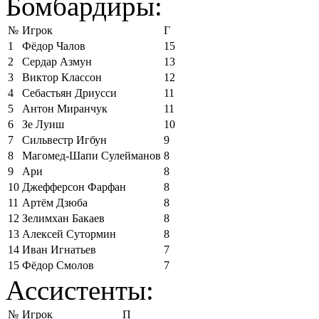
Бомбардиры:
№
Игрок
Г
1
Фёдор Чалов
15
2
Сердар Азмун
13
3
Виктор Классон
12
4
Себастьян Дриусси
11
5
Антон Миранчук
11
6
Зе Луиш
10
7
Сильвестр Игбун
9
8
Магомед-Шапи Сулейманов
8
9
Ари
8
10
Джефферсон Фарфан
8
11
Артём Дзюба
8
12
Зелимхан Бакаев
8
13
Алексей Сутормин
8
14
Иван Игнатьев
7
15
Фёдор Смолов
7
Ассистенты:
№
Игрок
П