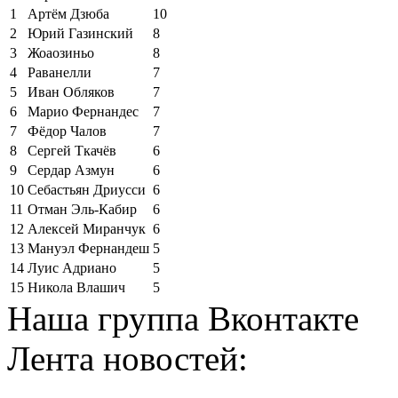
1
Артём Дзюба
10
2
Юрий Газинский
8
3
Жоаозиньо
8
4
Раванелли
7
5
Иван Обляков
7
6
Марио Фернандес
7
7
Фёдор Чалов
7
8
Сергей Ткачёв
6
9
Сердар Азмун
6
10
Себастьян Дриусси
6
11
Отман Эль-Кабир
6
12
Алексей Миранчук
6
13
Мануэл Фернандеш
5
14
Луис Адриано
5
15
Никола Влашич
5
Наша группа Вконтакте
Лента новостей: