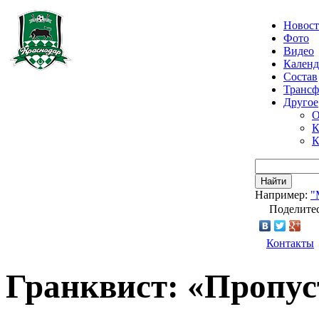
Новос
Фото
Видео
Календ
Состав
Транс
Другое
О
К
К
Найти
Например:
"
Поделитес
Контакты
Гранквист: «Пропуст