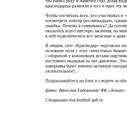
что набил руку и наметил глаз, делая ви
краснодарцы развеяли в пух и прах эту м
Чтобы посчитать всех, кто участвовал в
посмотреть повтор раз пятнадцать, однако
ошибка. Почему я сомневаюсь? Да потом
оказалось всего шестеро, включая, на мин
к ней подключились все запасные и даже 
В общем, этот «Краснодар» чертовски оп
половине поля у этих «неистовых быков»
с обороной у кононовцев весьма ощутимы
постоянно оказывая на нее давление. Это
наверняка будет именно активное нападе
увлекательное!..
Подписывайтесь на блог и следите за об
фото: Вячеслав Евдокимов/ ФК «Зенит»
Специально для
football-spb.ru