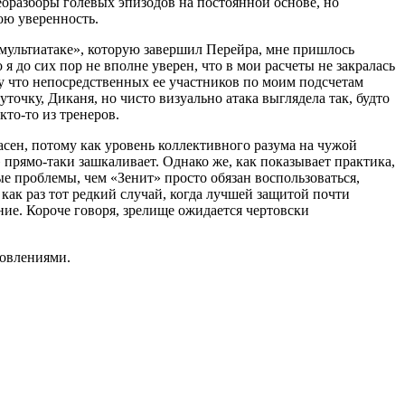
деоразборы голевых эпизодов на постоянной основе, но
ою уверенность.
 «мультиатаке», которую завершил Перейра, мне пришлось
 я до сих пор не вполне уверен, что в мои расчеты не закралась
у что непосредственных ее участников по моим подсчетам
уточку, Диканя, но чисто визуально атака выглядела так, будто
кто-то из тренеров.
асен, потому как уровень коллективного разума на чужой
 прямо-таки зашкаливает. Однако же, как показывает практика,
е проблемы, чем «Зенит» просто обязан воспользоваться,
 как раз тот редкий случай, когда лучшей защитой почти
ние. Короче говоря, зрелище ожидается чертовски
новлениями.