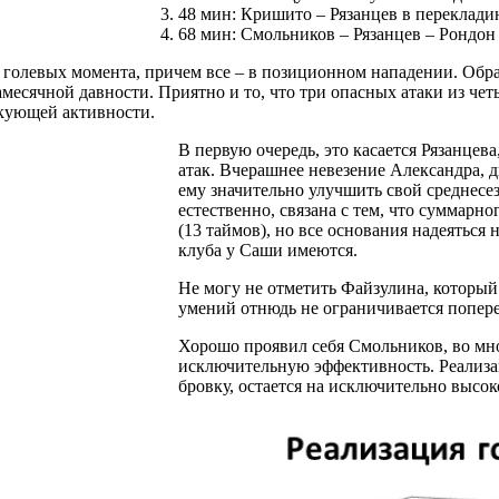
48 мин: Кришито – Рязанцев в перекладину
68 мин: Смольников – Рязанцев – Рондон –
4 голевых момента, причем все – в позиционном нападении. Обр
есячной давности. Приятно и то, что три опасных атаки из четы
акующей активности.
В первую очередь, это касается Рязанцев
атак. Вчерашнее невезение Александра, 
ему значительно улучшить свой среднесез
естественно, связана с тем, что суммарн
(13 таймов), но все основания надеяться
клуба у Саши имеются.
Не могу не отметить Файзулина, который 
умений отнюдь не ограничивается попер
Хорошо проявил себя Смольников, во мн
исключительную эффективность. Реализа
бровку, остается на исключительно высок