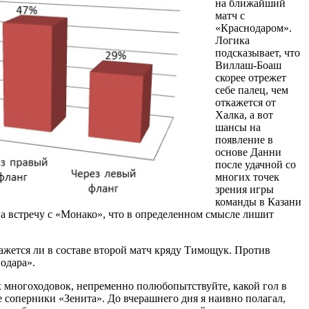
на ближайший
матч с
«Краснодаром».
Логика
подсказывает, что
Виллаш-Боаш
скорее отрежет
себе палец, чем
откажется от
Халка, а вот
шансы на
появление в
основе Данни
после удачной со
многих точек
зрения игры
команды в Казани
 на встречу с «Монако», что в определенном смысле лишит
ажется ли в составе второй матч кряду Тимощук. Против
одара».
х многоходовок, непременно полюбопытствуйте, какой гол в
соперники «Зенита». До вчерашнего дня я наивно полагал,