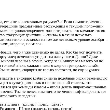
а, если не коллективным разумом?..» Если помните, именно
 вчерашние предматчевые рассуждения о текущем положении
 можно с удовлетворением констатировать, что команде это во
ство атакующих действий «Зенита» в Казани несколько
личественно и осталось на том же невысоком уровне октября—
учаях, «хорошо, но мало».
оаша, чего я уже давненько не делал. Кто бы мог подумать,
ртугалец осмелится усадить на лавку еще и Данни? Даже
 Мигеля первым в сезоне, когда за 90 минут без малого он не
 голевой атаке, ожидать такого хода от тренерского штаба,
ем не менее, сюрприз не только состоялся, но еще и удался.
 впадать в эйфорию (дабы снизить подобные риски рекомендую
 раз в сутки), равно как и нет оснований считать, что
вляется для команды благом – чтобы делать широкомасштабные
таточно. Тем не менее, нам ничто не мешает зафиксировать все
итовского нападения:
в в штангу (коллект., позиц., центр)
язанцев – Шатов (коллект., позиц., центр)