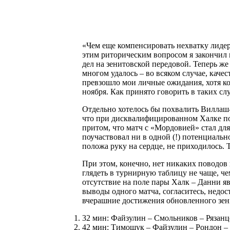
«Чем еще компенсировать нехватку лидер
этим риторическим вопросом я закончил
дел на зенитовской передовой. Теперь же
многом удалось – во всяком случае, каче
превзошло мои личные ожидания, хотя ко
ноября. Как принято говорить в таких сл
Отдельно хотелось бы похвалить Виллаш-Б
что при дисквалифицированном Халке по
притом, что матч с «Мордовией» стал для
поучаствовал ни в одной (!) потенциально
положа руку на сердце, не приходилось. Т
При этом, конечно, нет никаких поводов
глядеть в турнирную таблицу не чаще, чем
отсутствие на поле пары Халк – Данни я
выводы одного матча, согласитесь, недос
вчерашние достижения обновленного зен
32 мин: Файзулин – Смольников – Рязанце
42 мин: Тимощук – Файзулин – Рондон – Р