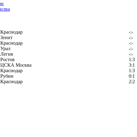
илва
Краснодар
-:-
Зенит
-:-
Краснодар
-:-
Урал
-:-
Легия
-:-
Ростов
1:3
ЦСКА Москва
3:1
Краснодар
1:3
Рубин
0:1
Краснодар
2:2