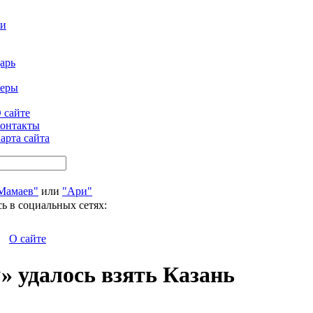
ти
арь
феры
 сайте
онтакты
арта сайта
Мамаев"
или
"Ари"
ь в социальных сетях:
О сайте
» удалось взять Казань