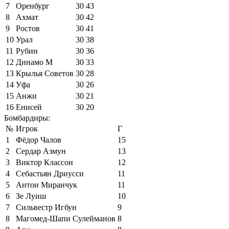
7
Оренбург
30
43
8
Ахмат
30
42
9
Ростов
30
41
10
Урал
30
38
11
Рубин
30
36
12
Динамо М
30
33
13
Крылья Советов
30
28
14
Уфа
30
26
15
Анжи
30
21
16
Енисей
30
20
Бомбардиры:
№
Игрок
Г
1
Фёдор Чалов
15
2
Сердар Азмун
13
3
Виктор Классон
12
4
Себастьян Дриусси
11
5
Антон Миранчук
11
6
Зе Луиш
10
7
Сильвестр Игбун
9
8
Магомед-Шапи Сулейманов
8