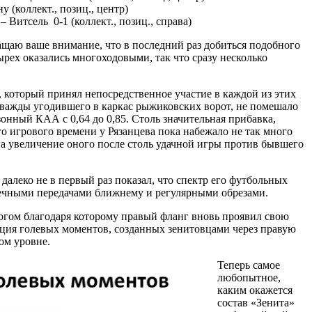
 (коллект., позиц., центр)
 Витсель 0-1 (коллект., позиц., справа)
ащаю ваше внимание, что в последний раз добиться подобного
рех оказались многоходовыми, так что сразу несколько
а, который принял непосредственное участие в каждой из этих
дважды угодившего в каркас рыжиковских ворот, не помешало
онный КАА с 0,64 до 0,85. Столь значительная прибавка,
ого игрового времени у Рязанцева пока набежало не так много
 на увеличение оного после столь удачной игры против бывшего
далеко не в первый раз показал, что спектр его футбольных
ечными передачами ближнему и регулярными обрезами.
огом благодаря которому правый фланг вновь проявил свою
ция голевых моментов, созданных зенитовцами через правую
ом уровне.
Теперь самое
любопытное,
каким окажется
состав «Зенита»