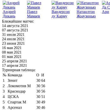
Да С
Андрей
Павел
Вандерсон
Натаилтон
Ари
Дикань
Мамаев
ду Карму
Жоаузинью
Ближайшие матчи:
14 августа 2021
07 августа 2021
31 июля 2021
24 июля 2021
23 июня 2021
16 мая 2021
08 мая 2021
01 мая 2021
25 апреля 2021
17 апреля 2021
Турнирная таблица:
№
Команда
О
И
1
Зенит
30
64
2
Локомотив М
30
56
3
Краснодар
30
56
4
ЦСКА
30
51
5
Спартак М
30
49
6
Арсенал
30
46