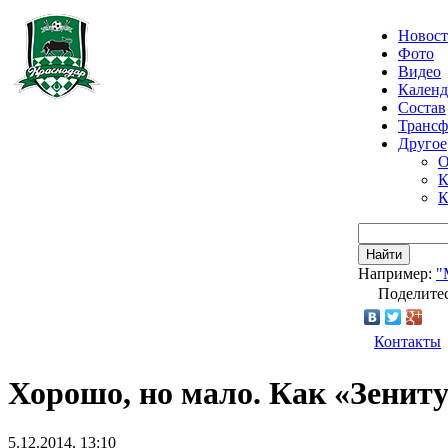
Новос
Фото
Видео
Календ
Состав
Транс
Другое
О
К
К
Найти
Например:
"
Поделитес
Контакты
Хорошо, но мало. Как «Зениту
5.12.2014, 13:10