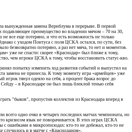
ла вынужденная замена Вернблума в перерыве. В первой
 подавляющее преимущество во владении мячом – 70 на 30,
о не все еще потеряно, и что есть возможность не только
Однако с уходом Понтуса с поля ЦСКА остался, по сути, без
ло безвозвратно потеряно, а раз нет мяча, то нет и моментов.
ам» уже не спасти: скорее «Краснодар» был ближе к тому,
тво, чем игроки ЦСКА к тому, чтобы восстановить статус-кво.
ринял попытку изменить ход развития событий и выпустил на
та замена не принесла. К тому моменту игра «армейцев» уже
й игрок тянул одеяло на себя, а процент брака возрос до
я Сейду – в Краснодаре он был лишь блеклой тенью себя
грать "быков", пропустив коллектив из Краснодара вперед в
и всего одно очко в четырех последних матчах чемпионата, но
-то кризисом язык не поворачивается. В этих играх ЦСКА
ы с ошибками в микроэпизодах: кто-то не добежал, кто-то не
е случилось и в матче с «Краснодаром».