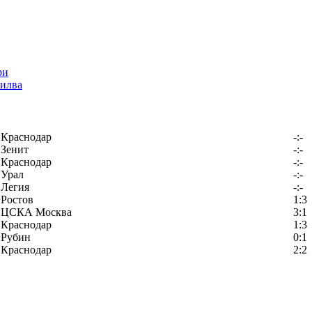
илва
Краснодар
-:-
Зенит
-:-
Краснодар
-:-
Урал
-:-
Легия
-:-
Ростов
1:3
ЦСКА Москва
3:1
Краснодар
1:3
Рубин
0:1
Краснодар
2:2