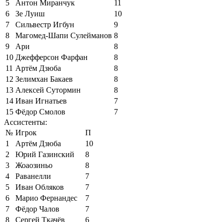
5
Антон Миранчук
11
6
Зе Луиш
10
7
Сильвестр Игбун
9
8
Магомед-Шапи Сулейманов
8
9
Ари
8
10
Джефферсон Фарфан
8
11
Артём Дзюба
8
12
Зелимхан Бакаев
8
13
Алексей Сутормин
8
14
Иван Игнатьев
7
15
Фёдор Смолов
7
Ассистенты:
№
Игрок
П
1
Артём Дзюба
10
2
Юрий Газинский
8
3
Жоаозиньо
8
4
Раванелли
7
5
Иван Обляков
7
6
Марио Фернандес
7
7
Фёдор Чалов
7
8
Сергей Ткачёв
6