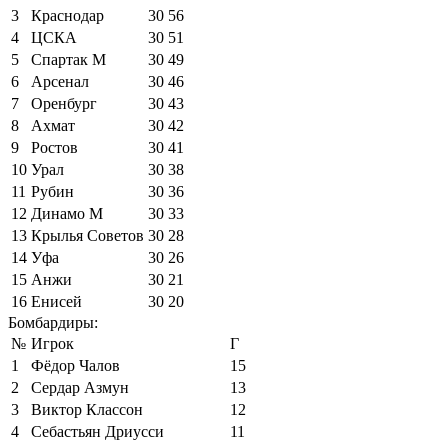
3
Краснодар
30
56
4
ЦСКА
30
51
5
Спартак М
30
49
6
Арсенал
30
46
7
Оренбург
30
43
8
Ахмат
30
42
9
Ростов
30
41
10
Урал
30
38
11
Рубин
30
36
12
Динамо М
30
33
13
Крылья Советов
30
28
14
Уфа
30
26
15
Анжи
30
21
16
Енисей
30
20
Бомбардиры:
№
Игрок
Г
1
Фёдор Чалов
15
2
Сердар Азмун
13
3
Виктор Классон
12
4
Себастьян Дриусси
11