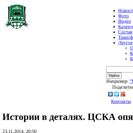
Новос
Фото
Видео
Календ
Состав
Транс
Другое
О
К
К
Найти
Например:
"
Поделитес
Контакты
Истории в деталях. ЦСКА опя
23.11.2014, 20:50