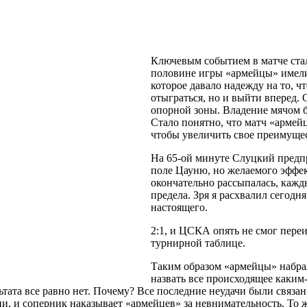
Ключевым событием в матче ста
половине игры «армейцы» имели
которое давало надежду на то, чт
отыграться, но и выйти вперед. 
опорной зоны. Владение мячом бы
Стало понятно, что матч «армейц
чтобы увеличить свое преимущес
На 65-ой минуте Слуцкий предп
поле Цауню, но желаемого эффек
окончательно рассыпалась, кажды
предела. Зря я расхвалил сегодн
настоящего.
2:1, и ЦСКА опять не смог переи
турнирной таблице.
Таким образом «армейцы» набрал
назвать все происходящее каким
ьтата все равно нет. Почему? Все последние неудачи были связан
и, и соперник наказывает «армейцев» за невнимательность. То ж