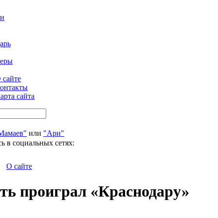
ти
арь
феры
 сайте
онтакты
арта сайта
Мамаев"
или
"Ари"
ь в социальных сетях:
О сайте
ть проиграл «Краснодару»