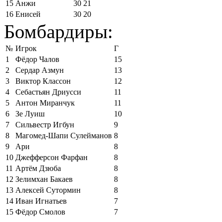
15
Анжи
30
21
16
Енисей
30
20
Бомбардиры:
№
Игрок
Г
1
Фёдор Чалов
15
2
Сердар Азмун
13
3
Виктор Классон
12
4
Себастьян Дриусси
11
5
Антон Миранчук
11
6
Зе Луиш
10
7
Сильвестр Игбун
9
8
Магомед-Шапи Сулейманов
8
9
Ари
8
10
Джефферсон Фарфан
8
11
Артём Дзюба
8
12
Зелимхан Бакаев
8
13
Алексей Сутормин
8
14
Иван Игнатьев
7
15
Фёдор Смолов
7