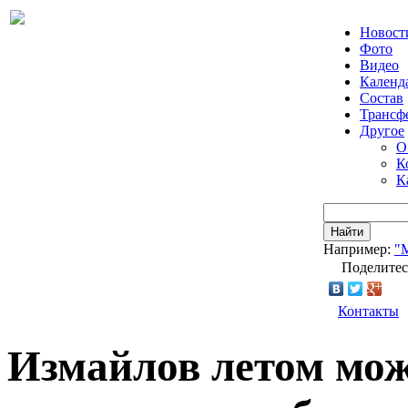
Новост
Фото
Видео
Календ
Состав
Трансф
Другое
О
К
К
Найти
Например:
"
Поделитес
Контакты
Измайлов летом мож