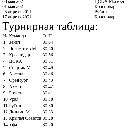
08 мая 2021
ЦСКА Москва
01 мая 2021
Краснодар
25 апреля 2021
Рубин
17 апреля 2021
Краснодар
Турнирная таблица:
№
Команда
О
И
1
Зенит
30
64
2
Локомотив М
30
56
3
Краснодар
30
56
4
ЦСКА
30
51
5
Спартак М
30
49
6
Арсенал
30
46
7
Оренбург
30
43
8
Ахмат
30
42
9
Ростов
30
41
10
Урал
30
38
11
Рубин
30
36
12
Динамо М
30
33
13
Крылья Советов
30
28
14
Уфа
30
26