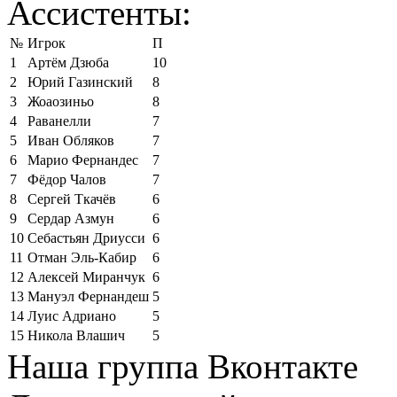
Ассистенты:
№
Игрок
П
1
Артём Дзюба
10
2
Юрий Газинский
8
3
Жоаозиньо
8
4
Раванелли
7
5
Иван Обляков
7
6
Марио Фернандес
7
7
Фёдор Чалов
7
8
Сергей Ткачёв
6
9
Сердар Азмун
6
10
Себастьян Дриусси
6
11
Отман Эль-Кабир
6
12
Алексей Миранчук
6
13
Мануэл Фернандеш
5
14
Луис Адриано
5
15
Никола Влашич
5
Наша группа Вконтакте