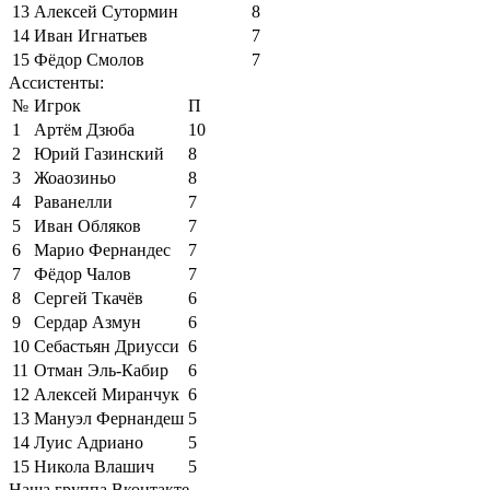
13
Алексей Сутормин
8
14
Иван Игнатьев
7
15
Фёдор Смолов
7
Ассистенты:
№
Игрок
П
1
Артём Дзюба
10
2
Юрий Газинский
8
3
Жоаозиньо
8
4
Раванелли
7
5
Иван Обляков
7
6
Марио Фернандес
7
7
Фёдор Чалов
7
8
Сергей Ткачёв
6
9
Сердар Азмун
6
10
Себастьян Дриусси
6
11
Отман Эль-Кабир
6
12
Алексей Миранчук
6
13
Мануэл Фернандеш
5
14
Луис Адриано
5
15
Никола Влашич
5
Наша группа Вконтакте