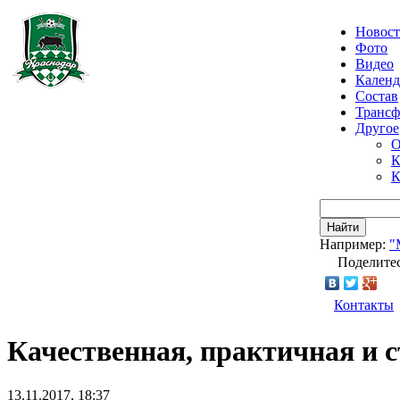
Новос
Фото
Видео
Календ
Состав
Транс
Другое
О
К
К
Найти
Например:
"
Поделитес
Контакты
Качественная, практичная и с
13.11.2017, 18:37