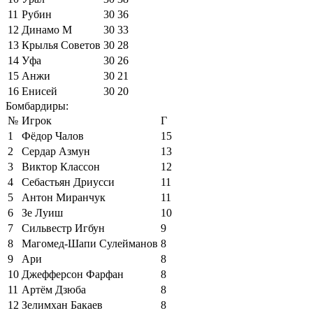
11
Рубин
30
36
12
Динамо М
30
33
13
Крылья Советов
30
28
14
Уфа
30
26
15
Анжи
30
21
16
Енисей
30
20
Бомбардиры:
№
Игрок
Г
1
Фёдор Чалов
15
2
Сердар Азмун
13
3
Виктор Классон
12
4
Себастьян Дриусси
11
5
Антон Миранчук
11
6
Зе Луиш
10
7
Сильвестр Игбун
9
8
Магомед-Шапи Сулейманов
8
9
Ари
8
10
Джефферсон Фарфан
8
11
Артём Дзюба
8
12
Зелимхан Бакаев
8