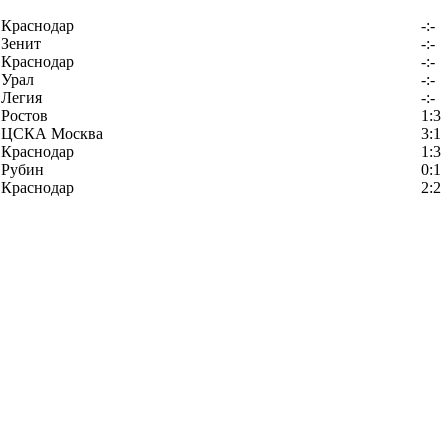
Краснодар
-:-
Зенит
-:-
Краснодар
-:-
Урал
-:-
Легия
-:-
Ростов
1:3
ЦСКА Москва
3:1
Краснодар
1:3
Рубин
0:1
Краснодар
2:2