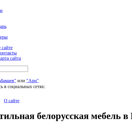
ти
арь
феры
 сайте
онтакты
арта сайта
Мамаев"
или
"Ари"
ь в социальных сетях:
О сайте
тильная белорусская мебель в