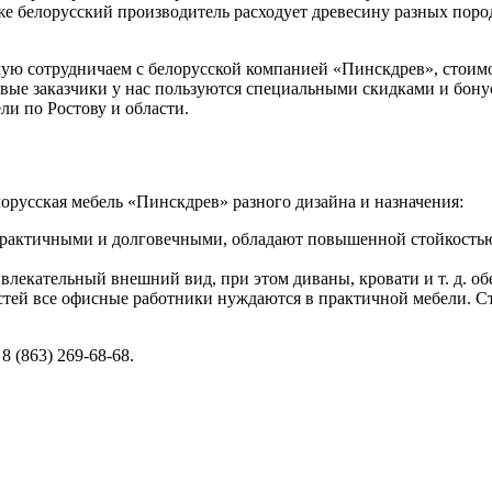
же белорусский производитель расходует древесину разных поро
ю сотрудничаем с белорусской компанией «Пинскдрев», стоимос
овые заказчики у нас пользуются специальными скидками и бо
ли по Ростову и области.
елорусская мебель «Пинскдрев» разного дизайна и назначения:
практичными и долговечными, обладают повышенной стойкостью 
ивлекательный внешний вид, при этом диваны, кровати и т. д. 
ей все офисные работники нуждаются в практичной мебели. Сто
8 (863) 269-68-68.