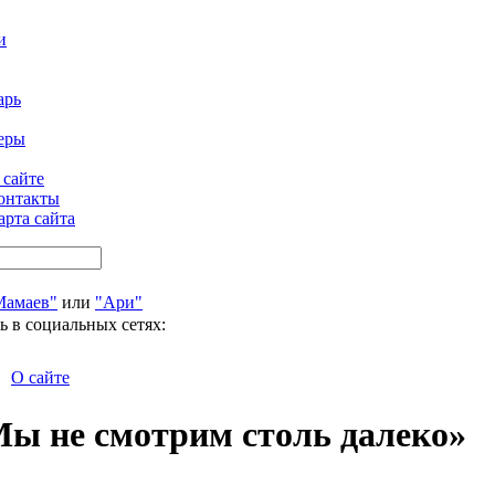
и
арь
еры
 сайте
онтакты
арта сайта
Мамаев"
или
"Ари"
ь в социальных сетях:
О сайте
ы не смотрим столь далеко»