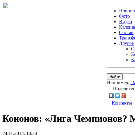
Новост
Фото
Видео
Календ
Состав
Трансф
Другое
О
К
К
Найти
Например:
"
Поделитес
Контакты
Кононов: «Лига Чемпионов? М
24.11.2014, 10:30