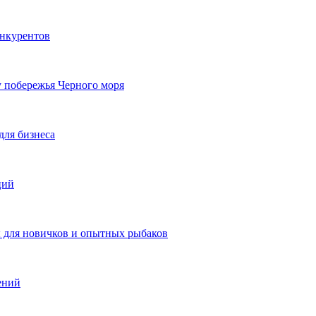
онкурентов
у побережья Черного моря
для бизнеса
ций
ы для новичков и опытных рыбаков
ений