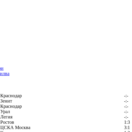
илва
Краснодар
-:-
Зенит
-:-
Краснодар
-:-
Урал
-:-
Легия
-:-
Ростов
1:3
ЦСКА Москва
3:1