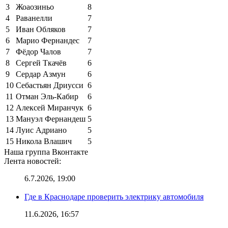
3
Жоаозиньо
8
4
Раванелли
7
5
Иван Обляков
7
6
Марио Фернандес
7
7
Фёдор Чалов
7
8
Сергей Ткачёв
6
9
Сердар Азмун
6
10
Себастьян Дриусси
6
11
Отман Эль-Кабир
6
12
Алексей Миранчук
6
13
Мануэл Фернандеш
5
14
Луис Адриано
5
15
Никола Влашич
5
Наша группа Вконтакте
Лента новостей:
6.7.2026, 19:00
Где в Краснодаре проверить электрику автомобиля
11.6.2026, 16:57