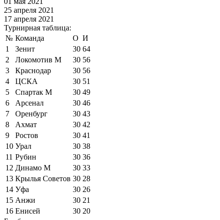
01 мая 2021
25 апреля 2021
17 апреля 2021
Турнирная таблица:
№
Команда
О
И
1
Зенит
30
64
2
Локомотив М
30
56
3
Краснодар
30
56
4
ЦСКА
30
51
5
Спартак М
30
49
6
Арсенал
30
46
7
Оренбург
30
43
8
Ахмат
30
42
9
Ростов
30
41
10
Урал
30
38
11
Рубин
30
36
12
Динамо М
30
33
13
Крылья Советов
30
28
14
Уфа
30
26
15
Анжи
30
21
16
Енисей
30
20