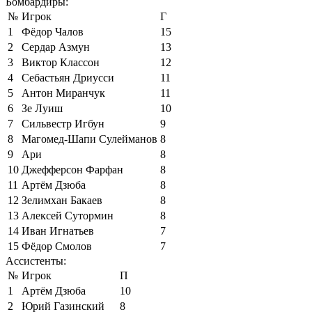
Бомбардиры:
№
Игрок
Г
1
Фёдор Чалов
15
2
Сердар Азмун
13
3
Виктор Классон
12
4
Себастьян Дриусси
11
5
Антон Миранчук
11
6
Зе Луиш
10
7
Сильвестр Игбун
9
8
Магомед-Шапи Сулейманов
8
9
Ари
8
10
Джефферсон Фарфан
8
11
Артём Дзюба
8
12
Зелимхан Бакаев
8
13
Алексей Сутормин
8
14
Иван Игнатьев
7
15
Фёдор Смолов
7
Ассистенты:
№
Игрок
П
1
Артём Дзюба
10
2
Юрий Газинский
8