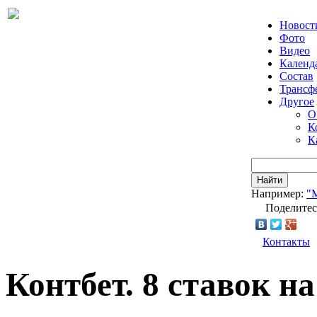
Новост
Фото
Видео
Календ
Состав
Трансф
Другое
О
К
К
Найти
Например:
"
Поделитес
Контакты
Контбет. 8 ставок н