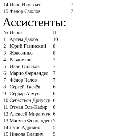
14
Иван Игнатьев
7
15
Фёдор Смолов
7
Ассистенты:
№
Игрок
П
1
Артём Дзюба
10
2
Юрий Газинский
8
3
Жоаозиньо
8
4
Раванелли
7
5
Иван Обляков
7
6
Марио Фернандес
7
7
Фёдор Чалов
7
8
Сергей Ткачёв
6
9
Сердар Азмун
6
10
Себастьян Дриусси
6
11
Отман Эль-Кабир
6
12
Алексей Миранчук
6
13
Мануэл Фернандеш
5
14
Луис Адриано
5
15
Никола Влашич
5