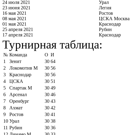
24 июля 2021
Урал
23 июня 2021
Легия
16 мая 2021
Ростов
08 мая 2021
ЦСКА Москва
01 мая 2021
Краснодар
25 апреля 2021
Рубин
17 апреля 2021
Краснодар
Турнирная таблица:
№
Команда
О
И
1
Зенит
30
64
2
Локомотив М
30
56
3
Краснодар
30
56
4
ЦСКА
30
51
5
Спартак М
30
49
6
Арсенал
30
46
7
Оренбург
30
43
8
Ахмат
30
42
9
Ростов
30
41
10
Урал
30
38
11
Рубин
30
36
12
Динамо М
30
33