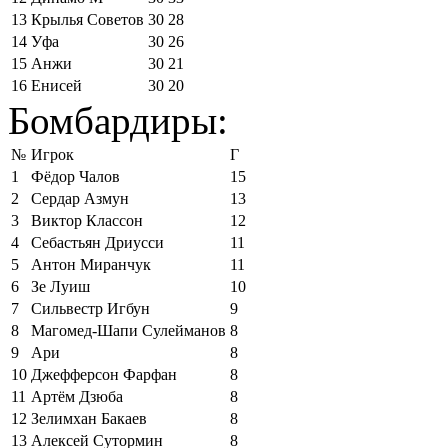
13
Крылья Советов
30
28
14
Уфа
30
26
15
Анжи
30
21
16
Енисей
30
20
Бомбардиры:
№
Игрок
Г
1
Фёдор Чалов
15
2
Сердар Азмун
13
3
Виктор Классон
12
4
Себастьян Дриусси
11
5
Антон Миранчук
11
6
Зе Луиш
10
7
Сильвестр Игбун
9
8
Магомед-Шапи Сулейманов
8
9
Ари
8
10
Джефферсон Фарфан
8
11
Артём Дзюба
8
12
Зелимхан Бакаев
8
13
Алексей Сутормин
8