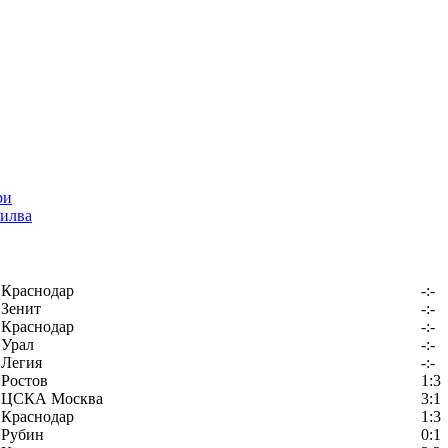
илва
Краснодар
-:-
Зенит
-:-
Краснодар
-:-
Урал
-:-
Легия
-:-
Ростов
1:3
ЦСКА Москва
3:1
Краснодар
1:3
Рубин
0:1