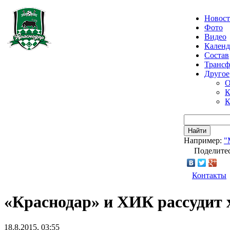
Новос
Фото
Видео
Календ
Состав
Транс
Другое
О
К
К
Найти
Например:
"
Поделитес
Контакты
«Краснодар» и ХИК рассудит 
18.8.2015, 03:55