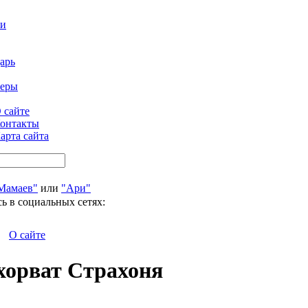
ти
арь
феры
 сайте
онтакты
арта сайта
Мамаев"
или
"Ари"
ь в социальных сетях:
О сайте
хорват Страхоня