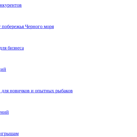
онкурентов
у побережья Черного моря
для бизнеса
ций
ы для новичков и опытных рыбаков
ений
ыигрышам