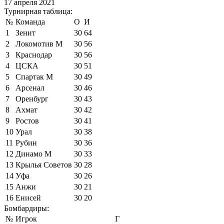
17 апреля 2021
Турнирная таблица:
№
Команда
О
И
1
Зенит
30
64
2
Локомотив М
30
56
3
Краснодар
30
56
4
ЦСКА
30
51
5
Спартак М
30
49
6
Арсенал
30
46
7
Оренбург
30
43
8
Ахмат
30
42
9
Ростов
30
41
10
Урал
30
38
11
Рубин
30
36
12
Динамо М
30
33
13
Крылья Советов
30
28
14
Уфа
30
26
15
Анжи
30
21
16
Енисей
30
20
Бомбардиры:
№
Игрок
Г