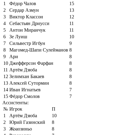
1
Фёдор Чалов
15
2
Сердар Азмун
13
3
Виктор Классон
12
4
Себастьян Дриусси
11
5
Антон Миранчук
11
6
Зе Луиш
10
7
Сильвестр Игбун
9
8
Магомед-Шапи Сулейманов
8
9
Ари
8
10
Джефферсон Фарфан
8
11
Артём Дзюба
8
12
Зелимхан Бакаев
8
13
Алексей Сутормин
8
14
Иван Игнатьев
7
15
Фёдор Смолов
7
Ассистенты:
№
Игрок
П
1
Артём Дзюба
10
2
Юрий Газинский
8
3
Жоаозиньо
8