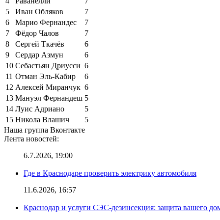
4
Раванелли
7
5
Иван Обляков
7
6
Марио Фернандес
7
7
Фёдор Чалов
7
8
Сергей Ткачёв
6
9
Сердар Азмун
6
10
Себастьян Дриусси
6
11
Отман Эль-Кабир
6
12
Алексей Миранчук
6
13
Мануэл Фернандеш
5
14
Луис Адриано
5
15
Никола Влашич
5
Наша группа Вконтакте
Лента новостей:
6.7.2026, 19:00
Где в Краснодаре проверить электрику автомобиля
11.6.2026, 16:57
Краснодар и услуги СЭС-дезинсекция: защита вашего дом