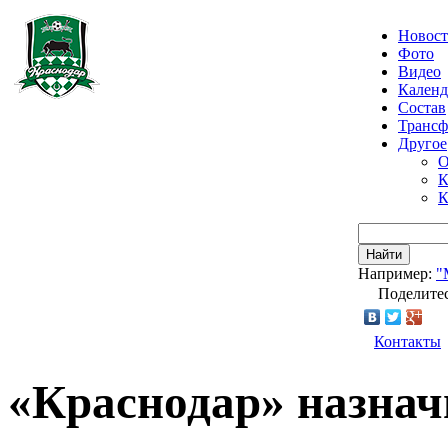
Новос
Фото
Видео
Календ
Состав
Транс
Другое
О
К
К
Найти
Например:
"
Поделитес
Контакты
«Краснодар» назнач