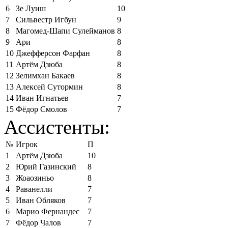
6
Зе Луиш
10
7
Сильвестр Игбун
9
8
Магомед-Шапи Сулейманов
8
9
Ари
8
10
Джефферсон Фарфан
8
11
Артём Дзюба
8
12
Зелимхан Бакаев
8
13
Алексей Сутормин
8
14
Иван Игнатьев
7
15
Фёдор Смолов
7
Ассистенты:
№
Игрок
П
1
Артём Дзюба
10
2
Юрий Газинский
8
3
Жоаозиньо
8
4
Раванелли
7
5
Иван Обляков
7
6
Марио Фернандес
7
7
Фёдор Чалов
7