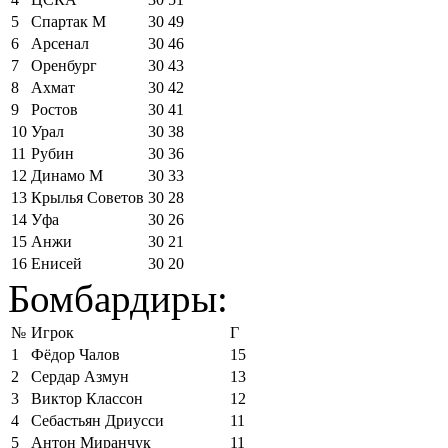
5
Спартак М
30
49
6
Арсенал
30
46
7
Оренбург
30
43
8
Ахмат
30
42
9
Ростов
30
41
10
Урал
30
38
11
Рубин
30
36
12
Динамо М
30
33
13
Крылья Советов
30
28
14
Уфа
30
26
15
Анжи
30
21
16
Енисей
30
20
Бомбардиры:
№
Игрок
Г
1
Фёдор Чалов
15
2
Сердар Азмун
13
3
Виктор Классон
12
4
Себастьян Дриусси
11
5
Антон Миранчук
11