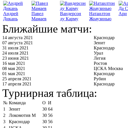
Да С
Андрей
Павел
Вандерсон
Натаилтон
Ари
Дикань
Мамаев
ду Карму
Жоаузинью
Ближайшие матчи:
14 августа 2021
Краснодар
07 августа 2021
Зенит
31 июля 2021
Краснодар
24 июля 2021
Урал
23 июня 2021
Легия
16 мая 2021
Ростов
08 мая 2021
ЦСКА Москва
01 мая 2021
Краснодар
25 апреля 2021
Рубин
17 апреля 2021
Краснодар
Турнирная таблица:
№
Команда
О
И
1
Зенит
30
64
2
Локомотив М
30
56
3
Краснодар
30
56
4
ЦСКА
30
51