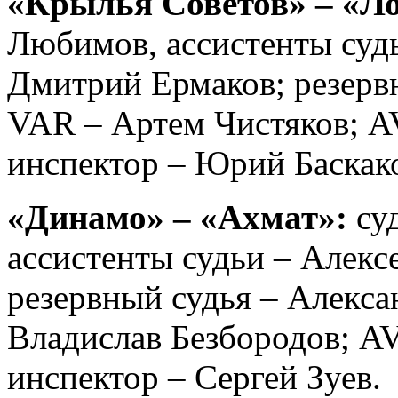
«Крылья Советов»
– «Ло
Любимов, ассистенты суд
Дмитрий Ермаков; резервн
VAR – Артeм Чистяков; A
инспектор – Юрий Баскак
«Динамо» – «Ахмат»:
су
ассистенты судьи – Алекс
резервный судья – Алекс
Владислав Безбородов; A
инспектор – Сергей Зуев.