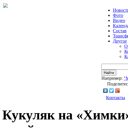
Новост
Фото
Видео
Календ
Состав
Трансф
Другое
О
К
К
Найти
Например:
"
Поделитес
Контакты
Кукуляк на «Химки»