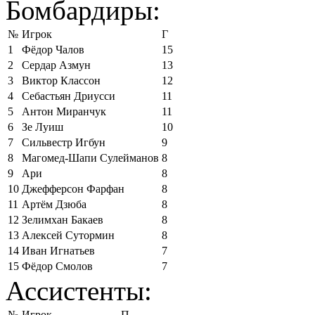
Бомбардиры:
№
Игрок
Г
1
Фёдор Чалов
15
2
Сердар Азмун
13
3
Виктор Классон
12
4
Себастьян Дриусси
11
5
Антон Миранчук
11
6
Зе Луиш
10
7
Сильвестр Игбун
9
8
Магомед-Шапи Сулейманов
8
9
Ари
8
10
Джефферсон Фарфан
8
11
Артём Дзюба
8
12
Зелимхан Бакаев
8
13
Алексей Сутормин
8
14
Иван Игнатьев
7
15
Фёдор Смолов
7
Ассистенты:
№
Игрок
П