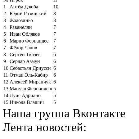
1
Артём Дзюба
10
2
Юрий Газинский
8
3
Жоаозиньо
8
4
Раванелли
7
5
Иван Обляков
7
6
Марио Фернандес
7
7
Фёдор Чалов
7
8
Сергей Ткачёв
6
9
Сердар Азмун
6
10
Себастьян Дриусси
6
11
Отман Эль-Кабир
6
12
Алексей Миранчук
6
13
Мануэл Фернандеш
5
14
Луис Адриано
5
15
Никола Влашич
5
Наша группа Вконтакте
Лента новостей: