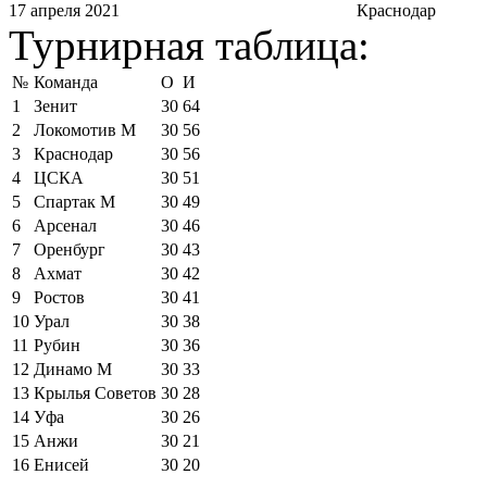
17 апреля 2021
Краснодар
Турнирная таблица:
№
Команда
О
И
1
Зенит
30
64
2
Локомотив М
30
56
3
Краснодар
30
56
4
ЦСКА
30
51
5
Спартак М
30
49
6
Арсенал
30
46
7
Оренбург
30
43
8
Ахмат
30
42
9
Ростов
30
41
10
Урал
30
38
11
Рубин
30
36
12
Динамо М
30
33
13
Крылья Советов
30
28
14
Уфа
30
26
15
Анжи
30
21
16
Енисей
30
20