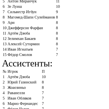
5
Антон Миранчук
11
6
Зе Луиш
10
7
Сильвестр Игбун
9
8
Магомед-Шапи Сулейманов
8
9
Ари
8
10
Джефферсон Фарфан
8
11
Артём Дзюба
8
12
Зелимхан Бакаев
8
13
Алексей Сутормин
8
14
Иван Игнатьев
7
15
Фёдор Смолов
7
Ассистенты:
№
Игрок
П
1
Артём Дзюба
10
2
Юрий Газинский
8
3
Жоаозиньо
8
4
Раванелли
7
5
Иван Обляков
7
6
Марио Фернандес
7
7
Фёдор Чалов
7