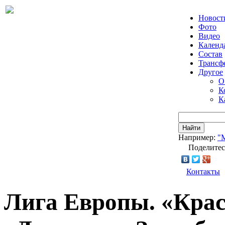
Новост
Фото
Видео
Календ
Состав
Трансф
Другое
О
К
К
Найти
Например:
"
Поделитес
Контакты
Лига Европы. «Крас