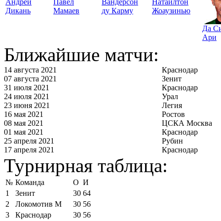
Андрей
Павел
Вандерсон
Натаилтон
Дикань
Мамаев
ду Карму
Жоаузинью
Да С
Ари
Ближайшие матчи:
14 августа 2021
Краснодар
07 августа 2021
Зенит
31 июля 2021
Краснодар
24 июля 2021
Урал
23 июня 2021
Легия
16 мая 2021
Ростов
08 мая 2021
ЦСКА Москва
01 мая 2021
Краснодар
25 апреля 2021
Рубин
17 апреля 2021
Краснодар
Турнирная таблица:
№
Команда
О
И
1
Зенит
30
64
2
Локомотив М
30
56
3
Краснодар
30
56