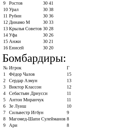
9
Ростов
30
41
10
Урал
30
38
11
Рубин
30
36
12
Динамо М
30
33
13
Крылья Советов
30
28
14
Уфа
30
26
15
Анжи
30
21
16
Енисей
30
20
Бомбардиры:
№
Игрок
Г
1
Фёдор Чалов
15
2
Сердар Азмун
13
3
Виктор Классон
12
4
Себастьян Дриусси
11
5
Антон Миранчук
11
6
Зе Луиш
10
7
Сильвестр Игбун
9
8
Магомед-Шапи Сулейманов
8
9
Ари
8