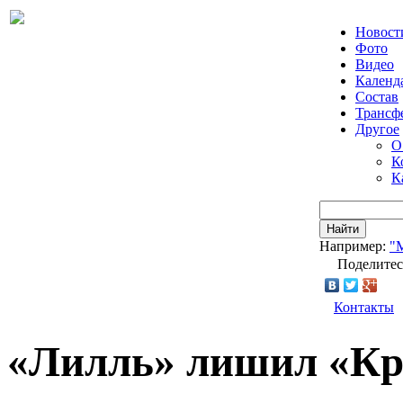
Новост
Фото
Видео
Календ
Состав
Трансф
Другое
О
К
К
Найти
Например:
"
Поделитес
Контакты
«Лилль» лишил «Кр