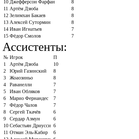
10
Джефферсон Фарфан
8
11
Артём Дзюба
8
12
Зелимхан Бакаев
8
13
Алексей Сутормин
8
14
Иван Игнатьев
7
15
Фёдор Смолов
7
Ассистенты:
№
Игрок
П
1
Артём Дзюба
10
2
Юрий Газинский
8
3
Жоаозиньо
8
4
Раванелли
7
5
Иван Обляков
7
6
Марио Фернандес
7
7
Фёдор Чалов
7
8
Сергей Ткачёв
6
9
Сердар Азмун
6
10
Себастьян Дриусси
6
11
Отман Эль-Кабир
6