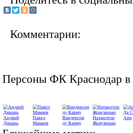
Комментарии:
Персоны ФК Краснодар в 
Да С
Андрей
Павел
Вандерсон
Натаилтон
Ари
Дикань
Мамаев
ду Карму
Жоаузинью