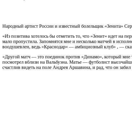
Народный артист России и известный болельщик «Зенита» Сер
«Из позитива хотелось бы отметить то, что »Зенит« идет на пе
мало пропустила. Запомнятся мне и несколько матчей в исполн
воодушевлен, ведь »Краснодар« — амбициозный клуб» , — ска
«Другой матч — это поединок против »Динамо«, который мне то
посмотрел вблизи на Вальбуэна. Матье — футболист высочайше
счастлив видеть на поле Андрея Аршавина, и рад, что он забил