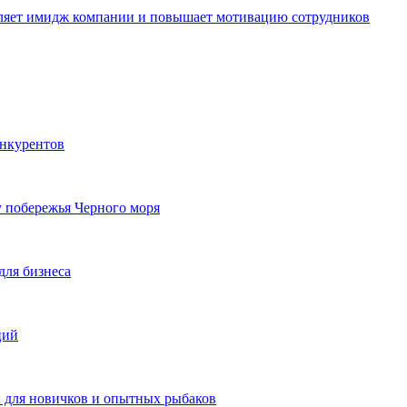
пляет имидж компании и повышает мотивацию сотрудников
онкурентов
у побережья Черного моря
для бизнеса
ций
ы для новичков и опытных рыбаков