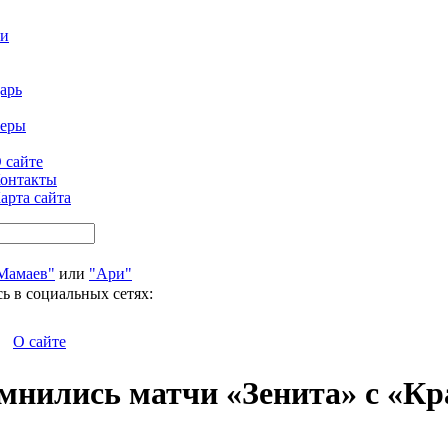
ти
арь
феры
 сайте
онтакты
арта сайта
Мамаев"
или
"Ари"
ь в социальных сетях:
О сайте
мнились матчи «Зенита» с «К