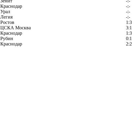
Зенит
-:-
Краснодар
-:-
Урал
-:-
Легия
-:-
Ростов
1:3
ЦСКА Москва
3:1
Краснодар
1:3
Рубин
0:1
Краснодар
2:2