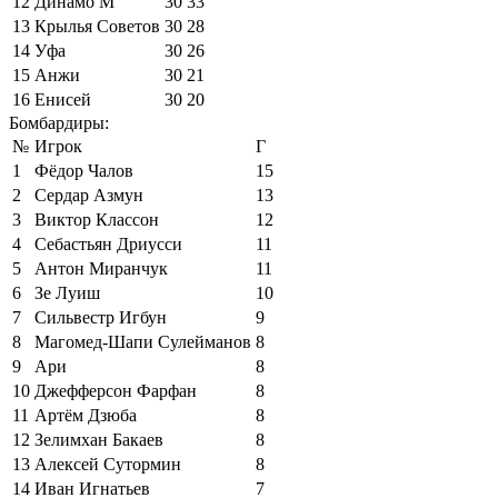
12
Динамо М
30
33
13
Крылья Советов
30
28
14
Уфа
30
26
15
Анжи
30
21
16
Енисей
30
20
Бомбардиры:
№
Игрок
Г
1
Фёдор Чалов
15
2
Сердар Азмун
13
3
Виктор Классон
12
4
Себастьян Дриусси
11
5
Антон Миранчук
11
6
Зе Луиш
10
7
Сильвестр Игбун
9
8
Магомед-Шапи Сулейманов
8
9
Ари
8
10
Джефферсон Фарфан
8
11
Артём Дзюба
8
12
Зелимхан Бакаев
8
13
Алексей Сутормин
8
14
Иван Игнатьев
7