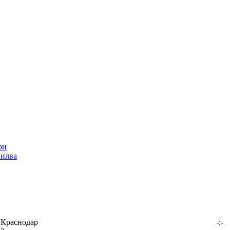
Силва
Краснодар
-:-