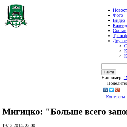
Новос
Фото
Видео
Календ
Состав
Транс
Другое
О
К
К
Найти
Например:
"
Поделитес
Контакты
Мигицко: "Больше всего запо
19.12.2014, 22:00