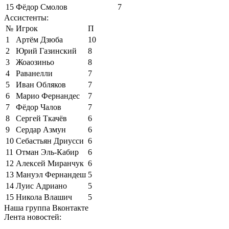
15
Фёдор Смолов
7
Ассистенты:
№
Игрок
П
1
Артём Дзюба
10
2
Юрий Газинский
8
3
Жоаозиньо
8
4
Раванелли
7
5
Иван Обляков
7
6
Марио Фернандес
7
7
Фёдор Чалов
7
8
Сергей Ткачёв
6
9
Сердар Азмун
6
10
Себастьян Дриусси
6
11
Отман Эль-Кабир
6
12
Алексей Миранчук
6
13
Мануэл Фернандеш
5
14
Луис Адриано
5
15
Никола Влашич
5
Наша группа Вконтакте
Лента новостей: