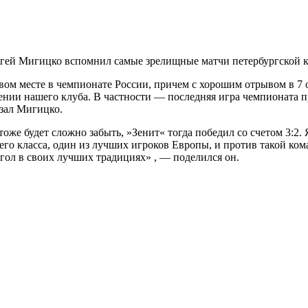
гей Мигицко вспомнил самые зрелищные матчи петербургской к
рвом месте в чемпионате России, причем с хорошим отрывом в 7 
ении нашего клуба. В частности — последняя игра чемпионата п
зал Мигицко.
же будет сложно забыть, »Зенит« тогда победил со счетом 3:2.
го класса, один из лучших игроков Европы, и против такой ком
 гол в своих лучших традициях» , — поделился он.