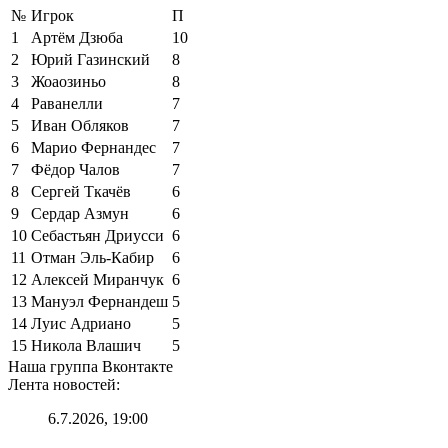
№
Игрок
П
1
Артём Дзюба
10
2
Юрий Газинский
8
3
Жоаозиньо
8
4
Раванелли
7
5
Иван Обляков
7
6
Марио Фернандес
7
7
Фёдор Чалов
7
8
Сергей Ткачёв
6
9
Сердар Азмун
6
10
Себастьян Дриусси
6
11
Отман Эль-Кабир
6
12
Алексей Миранчук
6
13
Мануэл Фернандеш
5
14
Луис Адриано
5
15
Никола Влашич
5
Наша группа Вконтакте
Лента новостей:
6.7.2026, 19:00