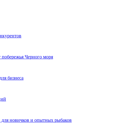
онкурентов
у побережья Черного моря
для бизнеса
ций
ы для новичков и опытных рыбаков