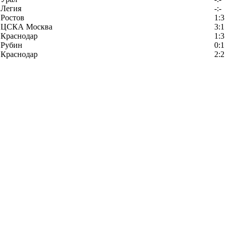
Легия
-:-
Ростов
1:3
ЦСКА Москва
3:1
Краснодар
1:3
Рубин
0:1
Краснодар
2:2