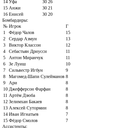
14
Уфа
30
26
15
Анжи
30
21
16
Енисей
30
20
Бомбардиры:
№
Игрок
Г
1
Фёдор Чалов
15
2
Сердар Азмун
13
3
Виктор Классон
12
4
Себастьян Дриусси
11
5
Антон Миранчук
11
6
Зе Луиш
10
7
Сильвестр Игбун
9
8
Магомед-Шапи Сулейманов
8
9
Ари
8
10
Джефферсон Фарфан
8
11
Артём Дзюба
8
12
Зелимхан Бакаев
8
13
Алексей Сутормин
8
14
Иван Игнатьев
7
15
Фёдор Смолов
7
Ассистенты: