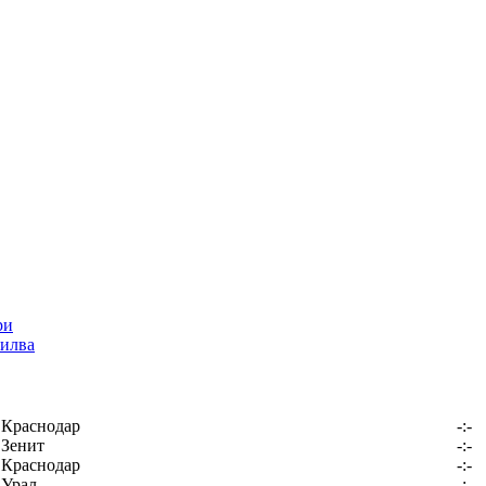
илва
Краснодар
-:-
Зенит
-:-
Краснодар
-:-
Урал
-:-