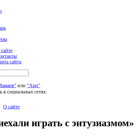
и
арь
еры
 сайте
онтакты
арта сайта
Мамаев"
или
"Ари"
ь в социальных сетях:
О сайте
ехали играть с энтузиазмом»