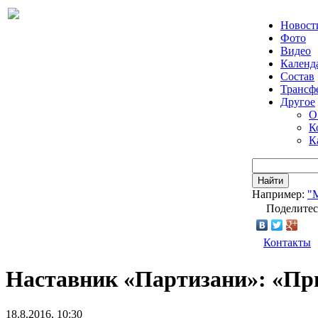
Новост
Фото
Видео
Календ
Состав
Трансф
Другое
О
К
К
Найти
Например:
"
Поделитес
Контакты
Наставник «Партизани»: «При
18.8.2016, 10:30