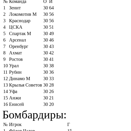
№
Команда
О
И
1
Зенит
30
64
2
Локомотив М
30
56
3
Краснодар
30
56
4
ЦСКА
30
51
5
Спартак М
30
49
6
Арсенал
30
46
7
Оренбург
30
43
8
Ахмат
30
42
9
Ростов
30
41
10
Урал
30
38
11
Рубин
30
36
12
Динамо М
30
33
13
Крылья Советов
30
28
14
Уфа
30
26
15
Анжи
30
21
16
Енисей
30
20
Бомбардиры:
№
Игрок
Г
1
Фёдор Чалов
15