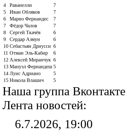
4
Раванелли
7
5
Иван Обляков
7
6
Марио Фернандес
7
7
Фёдор Чалов
7
8
Сергей Ткачёв
6
9
Сердар Азмун
6
10
Себастьян Дриусси
6
11
Отман Эль-Кабир
6
12
Алексей Миранчук
6
13
Мануэл Фернандеш
5
14
Луис Адриано
5
15
Никола Влашич
5
Наша группа Вконтакте
Лента новостей:
6.7.2026, 19:00