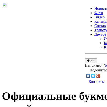
Новост
Фото
Видео
Календ
Состав
Трансф
Другое
О
К
К
Найти
Например:
"
Поделитес
Контакты
Официальные букме