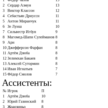
2
Сердар Азмун
13
3
Виктор Классон
12
4
Себастьян Дриусси
11
5
Антон Миранчук
11
6
Зе Луиш
10
7
Сильвестр Игбун
9
8
Магомед-Шапи Сулейманов
8
9
Ари
8
10
Джефферсон Фарфан
8
11
Артём Дзюба
8
12
Зелимхан Бакаев
8
13
Алексей Сутормин
8
14
Иван Игнатьев
7
15
Фёдор Смолов
7
Ассистенты:
№
Игрок
П
1
Артём Дзюба
10
2
Юрий Газинский
8
3
Жоаозиньо
8