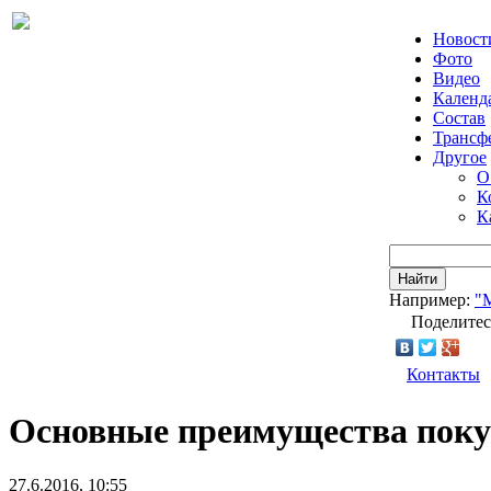
Новост
Фото
Видео
Календ
Состав
Трансф
Другое
О
К
К
Найти
Например:
"
Поделитес
Контакты
Основные преимущества поку
27.6.2016, 10:55