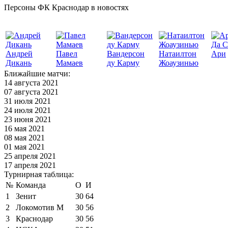
Персоны ФК Краснодар в новостях
Да С
Андрей
Павел
Вандерсон
Натаилтон
Ари
Дикань
Мамаев
ду Карму
Жоаузинью
Ближайшие матчи:
14 августа 2021
07 августа 2021
31 июля 2021
24 июля 2021
23 июня 2021
16 мая 2021
08 мая 2021
01 мая 2021
25 апреля 2021
17 апреля 2021
Турнирная таблица:
№
Команда
О
И
1
Зенит
30
64
2
Локомотив М
30
56
3
Краснодар
30
56