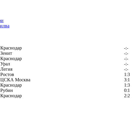
илва
Краснодар
-:-
Зенит
-:-
Краснодар
-:-
Урал
-:-
Легия
-:-
Ростов
1:3
ЦСКА Москва
3:1
Краснодар
1:3
Рубин
0:1
Краснодар
2:2