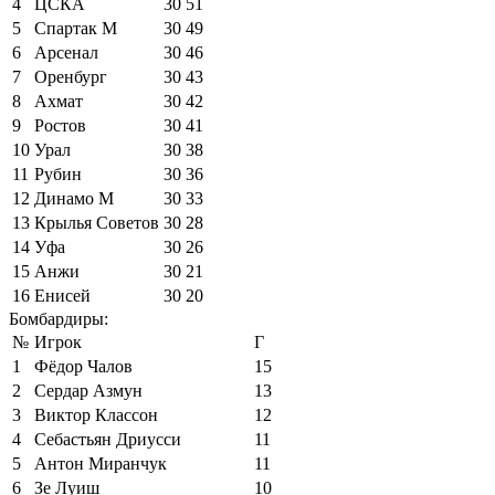
4
ЦСКА
30
51
5
Спартак М
30
49
6
Арсенал
30
46
7
Оренбург
30
43
8
Ахмат
30
42
9
Ростов
30
41
10
Урал
30
38
11
Рубин
30
36
12
Динамо М
30
33
13
Крылья Советов
30
28
14
Уфа
30
26
15
Анжи
30
21
16
Енисей
30
20
Бомбардиры:
№
Игрок
Г
1
Фёдор Чалов
15
2
Сердар Азмун
13
3
Виктор Классон
12
4
Себастьян Дриусси
11
5
Антон Миранчук
11
6
Зе Луиш
10