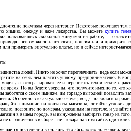
редпочтение покупкам через интернет. Некоторые покупают там т
вую химию, одежду и даже лекарства. Вы можете
купить теле
оспользовавшись свободной минуткой на работе, — согласитес
 приводят невозможность потрогать, понюхать или примерить тов
 или примерить виртуально платье, но и сейчас интернет-мага
ть:
льшинства людей. Никто не хочет переплачивать, ведь если мож
отратить на себя, чем платить ушлому предпринимателю. В воп
одель, сфотографировать ее и переписать технические характе
 не время. Но вы будете уверены, что получите именно то, что хо
ы заботятся о своем имидже, им гораздо выгодней позволить в
иента. Особенно это актуально сейчас, когда появилось огромн
бращайте внимание на контакты магазина, читайте условия д
ятельно, позвоните по номерам, указанным на портале, и узнайт
газин в вашем городе, вы вынуждены выбирать товар из того, ч
 не ограничены в выборе – нет товара на этом сайте, один клик
емещается постепенно в онлайн. Это абсолютно нормально, ведь