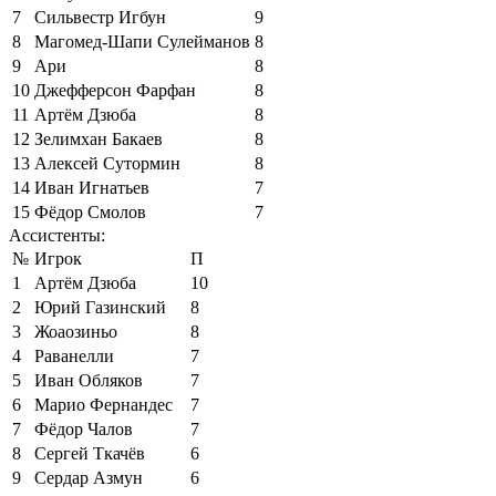
7
Сильвестр Игбун
9
8
Магомед-Шапи Сулейманов
8
9
Ари
8
10
Джефферсон Фарфан
8
11
Артём Дзюба
8
12
Зелимхан Бакаев
8
13
Алексей Сутормин
8
14
Иван Игнатьев
7
15
Фёдор Смолов
7
Ассистенты:
№
Игрок
П
1
Артём Дзюба
10
2
Юрий Газинский
8
3
Жоаозиньо
8
4
Раванелли
7
5
Иван Обляков
7
6
Марио Фернандес
7
7
Фёдор Чалов
7
8
Сергей Ткачёв
6
9
Сердар Азмун
6