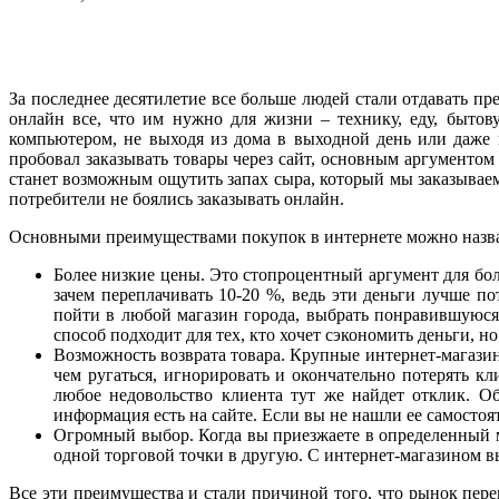
За последнее десятилетие все больше людей стали отдавать п
онлайн все, что им нужно для жизни – технику, еду, быто
компьютером, не выходя из дома в выходной день или даже в
пробовал заказывать товары через сайт, основным аргументом
станет возможным ощутить запах сыра, который мы заказываем
потребители не боялись заказывать онлайн.
Основными преимуществами покупок в интернете можно назва
Более низкие цены. Это стопроцентный аргумент для бо
зачем переплачивать 10-20 %, ведь эти деньги лучше п
пойти в любой магазин города, выбрать понравившуюся м
способ подходит для тех, кто хочет сэкономить деньги, но
Возможность возврата товара. Крупные интернет-магазин
чем ругаться, игнорировать и окончательно потерять кл
любое недовольство клиента тут же найдет отклик. О
информация есть на сайте. Если вы не нашли ее самосто
Огромный выбор. Когда вы приезжаете в определенный ма
одной торговой точки в другую. С интернет-магазином вы
Все эти преимущества и стали причиной того, что рынок пер