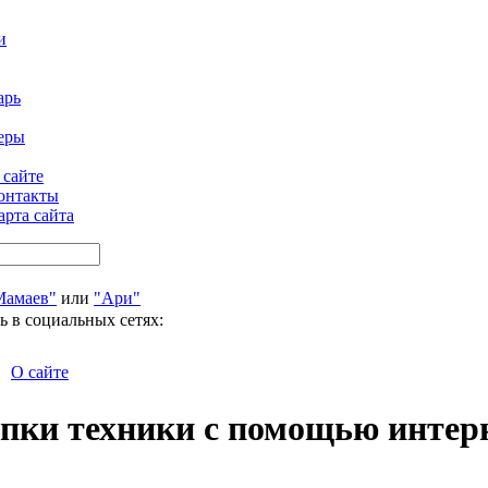
и
арь
еры
 сайте
онтакты
арта сайта
Мамаев"
или
"Ари"
ь в социальных сетях:
О сайте
пки техники с помощью интер