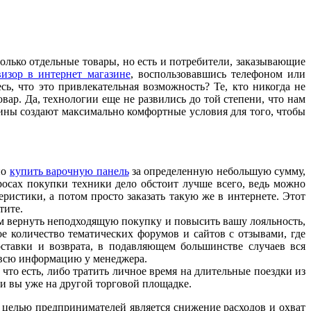
олько отдельные товары, но есть и потребители, заказывающие
визор в интернет магазине
, воспользовавшись телефоном или
ь, что это привлекательная возможность? Те, кто никогда не
ар. Да, технологии еще не развились до той степени, что нам
зины создают максимально комфортные условия для того, чтобы
но
купить варочную панель
за определенную небольшую сумму,
росах покупки техники дело обстоит лучше всего, ведь можно
ристики, а потом просто заказать такую же в интернете. Этот
тите.
ам вернуть неподходящую покупку и повысить вашу лояльность,
ое количество тематических форумов и сайтов с отзывами, где
оставки и возврата, в подавляющем большинстве случаев вся
е всю информацию у менеджера.
то есть, либо тратить личное время на длительные поездки из
 и вы уже на другой торговой площадке.
 целью предпринимателей является снижение расходов и охват