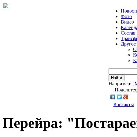
Новост
Фото
Видео
Календ
Состав
Трансф
Другое
О
К
К
Найти
Например:
"
Поделитес
Контакты
Перейра: "Постарае