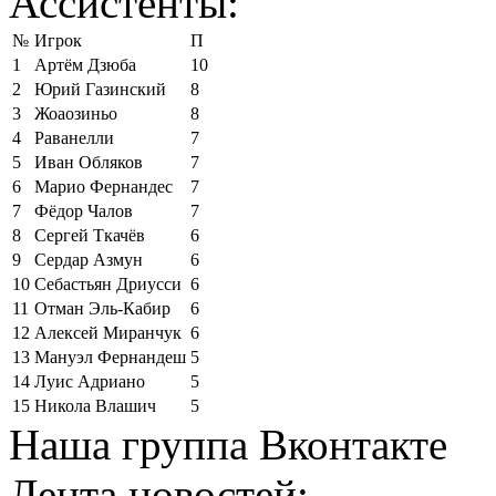
Ассистенты:
№
Игрок
П
1
Артём Дзюба
10
2
Юрий Газинский
8
3
Жоаозиньо
8
4
Раванелли
7
5
Иван Обляков
7
6
Марио Фернандес
7
7
Фёдор Чалов
7
8
Сергей Ткачёв
6
9
Сердар Азмун
6
10
Себастьян Дриусси
6
11
Отман Эль-Кабир
6
12
Алексей Миранчук
6
13
Мануэл Фернандеш
5
14
Луис Адриано
5
15
Никола Влашич
5
Наша группа Вконтакте
Лента новостей: