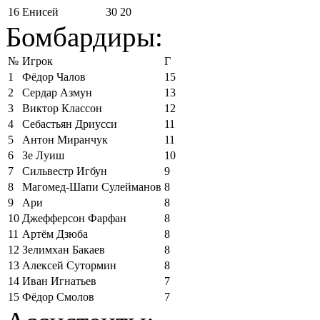
16
Енисей
30
20
Бомбардиры:
№
Игрок
Г
1
Фёдор Чалов
15
2
Сердар Азмун
13
3
Виктор Классон
12
4
Себастьян Дриусси
11
5
Антон Миранчук
11
6
Зе Луиш
10
7
Сильвестр Игбун
9
8
Магомед-Шапи Сулейманов
8
9
Ари
8
10
Джефферсон Фарфан
8
11
Артём Дзюба
8
12
Зелимхан Бакаев
8
13
Алексей Сутормин
8
14
Иван Игнатьев
7
15
Фёдор Смолов
7