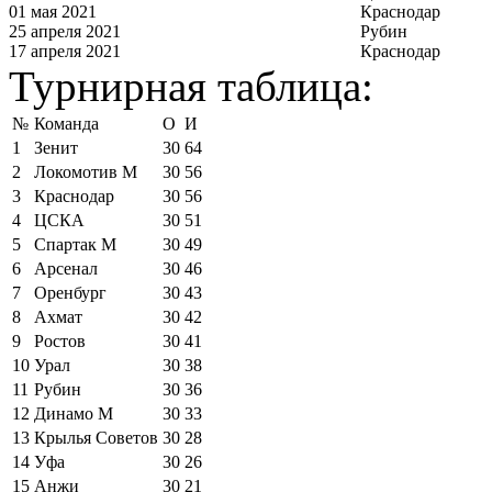
01 мая 2021
Краснодар
25 апреля 2021
Рубин
17 апреля 2021
Краснодар
Турнирная таблица:
№
Команда
О
И
1
Зенит
30
64
2
Локомотив М
30
56
3
Краснодар
30
56
4
ЦСКА
30
51
5
Спартак М
30
49
6
Арсенал
30
46
7
Оренбург
30
43
8
Ахмат
30
42
9
Ростов
30
41
10
Урал
30
38
11
Рубин
30
36
12
Динамо М
30
33
13
Крылья Советов
30
28
14
Уфа
30
26
15
Анжи
30
21