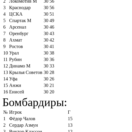
2
Локомотив М
30
56
3
Краснодар
30
56
4
ЦСКА
30
51
5
Спартак М
30
49
6
Арсенал
30
46
7
Оренбург
30
43
8
Ахмат
30
42
9
Ростов
30
41
10
Урал
30
38
11
Рубин
30
36
12
Динамо М
30
33
13
Крылья Советов
30
28
14
Уфа
30
26
15
Анжи
30
21
16
Енисей
30
20
Бомбардиры:
№
Игрок
Г
1
Фёдор Чалов
15
2
Сердар Азмун
13
3
Виктор Классон
12