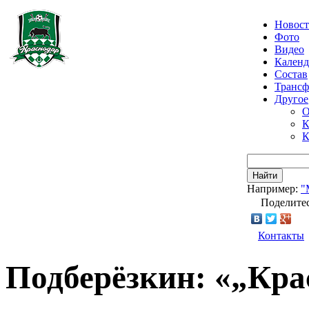
Новос
Фото
Видео
Календ
Состав
Транс
Другое
О
К
К
Найти
Например:
"
Поделитес
Контакты
Подберёзкин: «„Кра