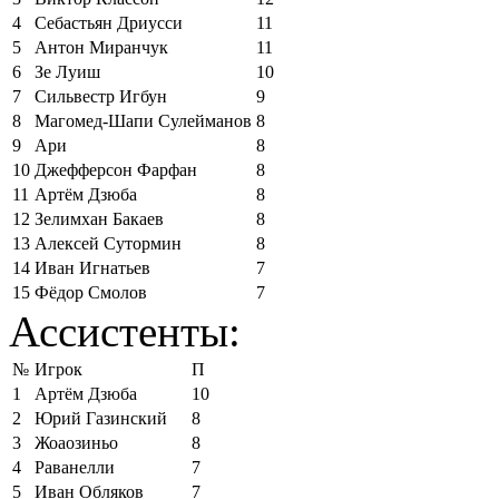
4
Себастьян Дриусси
11
5
Антон Миранчук
11
6
Зе Луиш
10
7
Сильвестр Игбун
9
8
Магомед-Шапи Сулейманов
8
9
Ари
8
10
Джефферсон Фарфан
8
11
Артём Дзюба
8
12
Зелимхан Бакаев
8
13
Алексей Сутормин
8
14
Иван Игнатьев
7
15
Фёдор Смолов
7
Ассистенты:
№
Игрок
П
1
Артём Дзюба
10
2
Юрий Газинский
8
3
Жоаозиньо
8
4
Раванелли
7
5
Иван Обляков
7