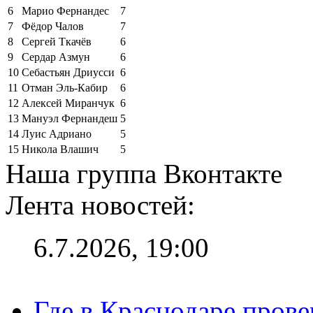
6
Марио Фернандес
7
7
Фёдор Чалов
7
8
Сергей Ткачёв
6
9
Сердар Азмун
6
10
Себастьян Дриусси
6
11
Отман Эль-Кабир
6
12
Алексей Миранчук
6
13
Мануэл Фернандеш
5
14
Луис Адриано
5
15
Никола Влашич
5
Наша группа Вконтакте
Лента новостей:
6.7.2026, 19:00
Где в Краснодаре прове