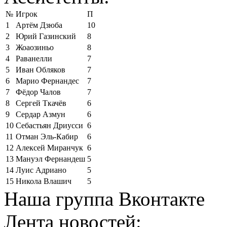
№
Игрок
П
1
Артём Дзюба
10
2
Юрий Газинский
8
3
Жоаозиньо
8
4
Раванелли
7
5
Иван Обляков
7
6
Марио Фернандес
7
7
Фёдор Чалов
7
8
Сергей Ткачёв
6
9
Сердар Азмун
6
10
Себастьян Дриусси
6
11
Отман Эль-Кабир
6
12
Алексей Миранчук
6
13
Мануэл Фернандеш
5
14
Луис Адриано
5
15
Никола Влашич
5
Наша группа Вконтакте
Лента новостей: