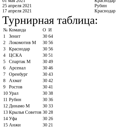
01 мая 2021
Краснодар
25 апреля 2021
Рубин
17 апреля 2021
Краснодар
Турнирная таблица:
№
Команда
О
И
1
Зенит
30
64
2
Локомотив М
30
56
3
Краснодар
30
56
4
ЦСКА
30
51
5
Спартак М
30
49
6
Арсенал
30
46
7
Оренбург
30
43
8
Ахмат
30
42
9
Ростов
30
41
10
Урал
30
38
11
Рубин
30
36
12
Динамо М
30
33
13
Крылья Советов
30
28
14
Уфа
30
26
15
Анжи
30
21