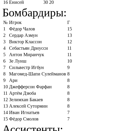
16
Енисей
30
20
Бомбардиры:
№
Игрок
Г
1
Фёдор Чалов
15
2
Сердар Азмун
13
3
Виктор Классон
12
4
Себастьян Дриусси
11
5
Антон Миранчук
11
6
Зе Луиш
10
7
Сильвестр Игбун
9
8
Магомед-Шапи Сулейманов
8
9
Ари
8
10
Джефферсон Фарфан
8
11
Артём Дзюба
8
12
Зелимхан Бакаев
8
13
Алексей Сутормин
8
14
Иван Игнатьев
7
15
Фёдор Смолов
7
Ассистенты: