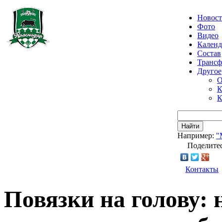
Новос
Фото
Видео
Календ
Состав
Транс
Другое
О
К
К
Найти
Например:
"
Поделитес
Контакты
Повязки на голову: