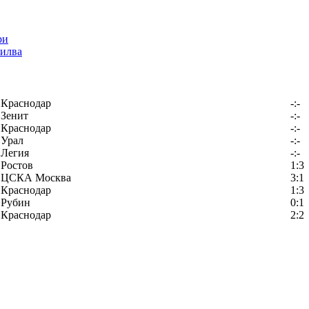
илва
Краснодар
-:-
Зенит
-:-
Краснодар
-:-
Урал
-:-
Легия
-:-
Ростов
1:3
ЦСКА Москва
3:1
Краснодар
1:3
Рубин
0:1
Краснодар
2:2