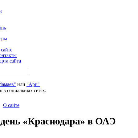
и
арь
еры
 сайте
онтакты
арта сайта
Мамаев"
или
"Ари"
ь в социальных сетях:
О сайте
день «Краснодара» в ОАЭ