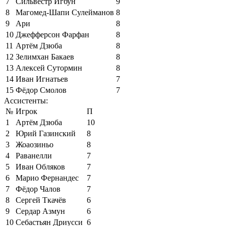
7
Сильвестр Игбун
9
8
Магомед-Шапи Сулейманов
8
9
Ари
8
10
Джефферсон Фарфан
8
11
Артём Дзюба
8
12
Зелимхан Бакаев
8
13
Алексей Сутормин
8
14
Иван Игнатьев
7
15
Фёдор Смолов
7
Ассистенты:
№
Игрок
П
1
Артём Дзюба
10
2
Юрий Газинский
8
3
Жоаозиньо
8
4
Раванелли
7
5
Иван Обляков
7
6
Марио Фернандес
7
7
Фёдор Чалов
7
8
Сергей Ткачёв
6
9
Сердар Азмун
6
10
Себастьян Дриусси
6