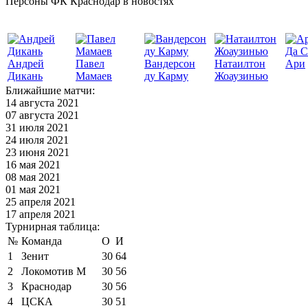
Персоны ФК Краснодар в новостях
Да С
Андрей
Павел
Вандерсон
Натаилтон
Ари
Дикань
Мамаев
ду Карму
Жоаузинью
Ближайшие матчи:
14 августа 2021
07 августа 2021
31 июля 2021
24 июля 2021
23 июня 2021
16 мая 2021
08 мая 2021
01 мая 2021
25 апреля 2021
17 апреля 2021
Турнирная таблица:
№
Команда
О
И
1
Зенит
30
64
2
Локомотив М
30
56
3
Краснодар
30
56
4
ЦСКА
30
51