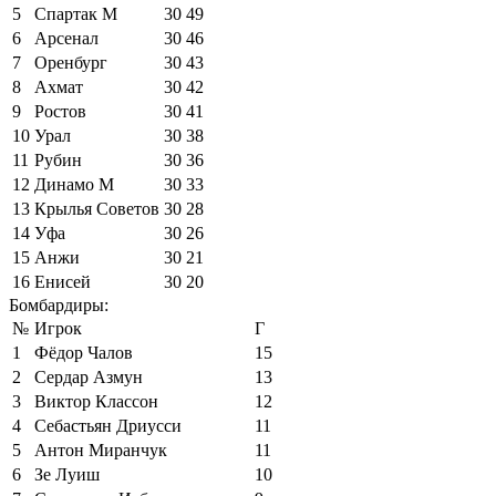
5
Спартак М
30
49
6
Арсенал
30
46
7
Оренбург
30
43
8
Ахмат
30
42
9
Ростов
30
41
10
Урал
30
38
11
Рубин
30
36
12
Динамо М
30
33
13
Крылья Советов
30
28
14
Уфа
30
26
15
Анжи
30
21
16
Енисей
30
20
Бомбардиры:
№
Игрок
Г
1
Фёдор Чалов
15
2
Сердар Азмун
13
3
Виктор Классон
12
4
Себастьян Дриусси
11
5
Антон Миранчук
11
6
Зе Луиш
10