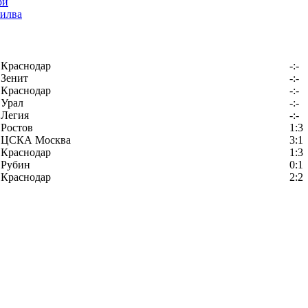
илва
Краснодар
-:-
Зенит
-:-
Краснодар
-:-
Урал
-:-
Легия
-:-
Ростов
1:3
ЦСКА Москва
3:1
Краснодар
1:3
Рубин
0:1
Краснодар
2:2