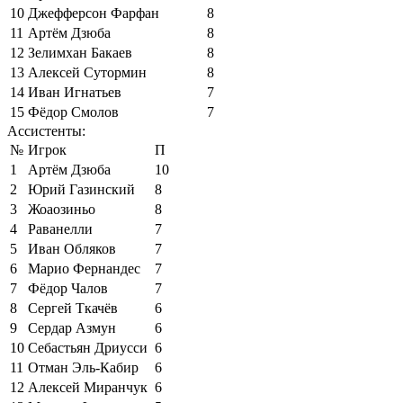
10
Джефферсон Фарфан
8
11
Артём Дзюба
8
12
Зелимхан Бакаев
8
13
Алексей Сутормин
8
14
Иван Игнатьев
7
15
Фёдор Смолов
7
Ассистенты:
№
Игрок
П
1
Артём Дзюба
10
2
Юрий Газинский
8
3
Жоаозиньо
8
4
Раванелли
7
5
Иван Обляков
7
6
Марио Фернандес
7
7
Фёдор Чалов
7
8
Сергей Ткачёв
6
9
Сердар Азмун
6
10
Себастьян Дриусси
6
11
Отман Эль-Кабир
6
12
Алексей Миранчук
6