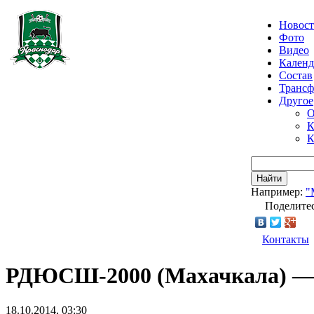
Новос
Фото
Видео
Календ
Состав
Транс
Другое
О
К
К
Найти
Например:
"
Поделитес
Контакты
РДЮСШ-2000 (Махачкала) — Ак
18.10.2014, 03:30