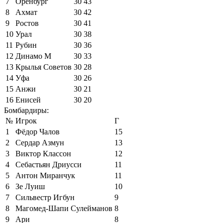
7
Оренбург
30
43
8
Ахмат
30
42
9
Ростов
30
41
10
Урал
30
38
11
Рубин
30
36
12
Динамо М
30
33
13
Крылья Советов
30
28
14
Уфа
30
26
15
Анжи
30
21
16
Енисей
30
20
Бомбардиры:
№
Игрок
Г
1
Фёдор Чалов
15
2
Сердар Азмун
13
3
Виктор Классон
12
4
Себастьян Дриусси
11
5
Антон Миранчук
11
6
Зе Луиш
10
7
Сильвестр Игбун
9
8
Магомед-Шапи Сулейманов
8
9
Ари
8