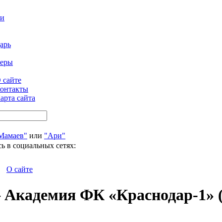
ти
арь
феры
 сайте
онтакты
арта сайта
Мамаев"
или
"Ари"
ь в социальных сетях:
О сайте
адемия ФК «Краснодар-1» (20