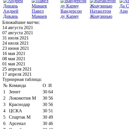
Да С
Андрей
Павел
Вандерсон
Натаилтон
Ари
Дикань
Мамаев
ду Карму
Жоаузинью
Ближайшие матчи:
14 августа 2021
07 августа 2021
31 июля 2021
24 июля 2021
23 июня 2021
16 мая 2021
08 мая 2021
01 мая 2021
25 апреля 2021
17 апреля 2021
Турнирная таблица:
№
Команда
О
И
1
Зенит
30
64
2
Локомотив М
30
56
3
Краснодар
30
56
4
ЦСКА
30
51
5
Спартак М
30
49
6
Арсенал
30
46