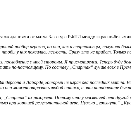
 ожиданиями от матча 3-го тура РФПЛ между «красно-белыми»
й подбор игроков, но они, как и спартаковцы, получили большие
чтобы у них появилась легкость. Сразу это не придет. Только п
ь послабление с моей стороны. Я присмотрелся. Теперь буду дел
тать по-настоящему. По составу „Спартак“ лучше всех в Премь
ндерсона и Лаборде, который не играл два последних матча. Во
то она может отразить любой натиск, а эти нападающие быстр
ы, „Спартак“ их разорвет. Потому что у москвичей нет другой
лько при хорошей результативной игре. Нужно „грохнуть“ „Крас