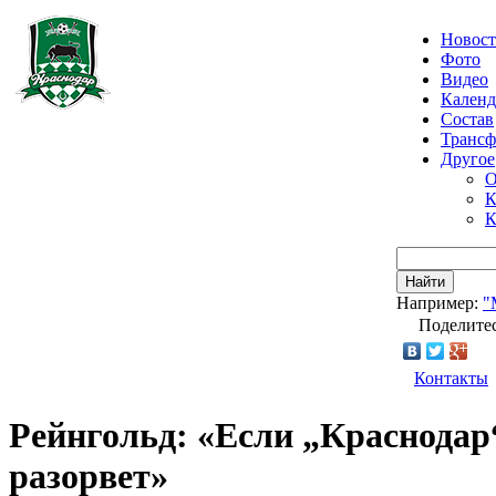
Новос
Фото
Видео
Календ
Состав
Транс
Другое
О
К
К
Найти
Например:
"
Поделитес
Контакты
Рейнгольд: «Если „Краснодар“
разорвет»