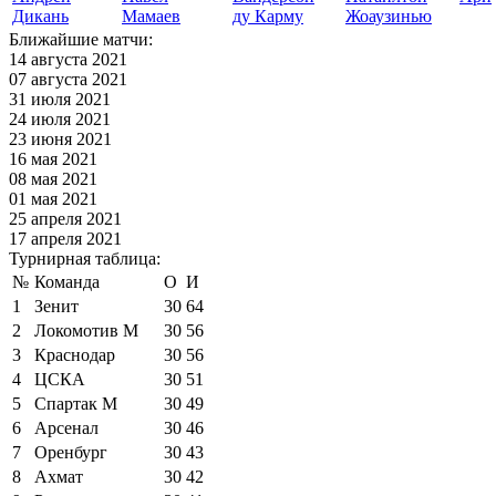
Дикань
Мамаев
ду Карму
Жоаузинью
Ближайшие матчи:
14 августа 2021
07 августа 2021
31 июля 2021
24 июля 2021
23 июня 2021
16 мая 2021
08 мая 2021
01 мая 2021
25 апреля 2021
17 апреля 2021
Турнирная таблица:
№
Команда
О
И
1
Зенит
30
64
2
Локомотив М
30
56
3
Краснодар
30
56
4
ЦСКА
30
51
5
Спартак М
30
49
6
Арсенал
30
46
7
Оренбург
30
43
8
Ахмат
30
42