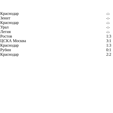
Краснодар
-:-
Зенит
-:-
Краснодар
-:-
Урал
-:-
Легия
-:-
Ростов
1:3
ЦСКА Москва
3:1
Краснодар
1:3
Рубин
0:1
Краснодар
2:2