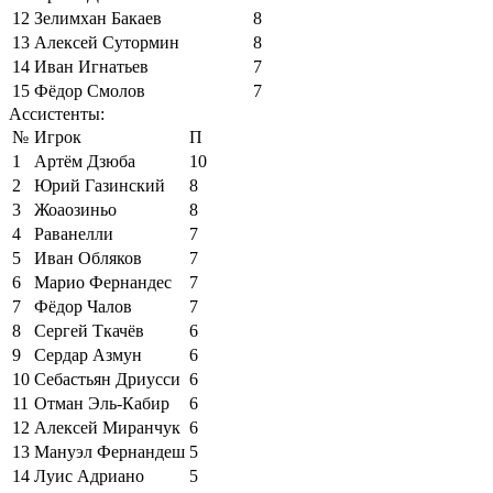
12
Зелимхан Бакаев
8
13
Алексей Сутормин
8
14
Иван Игнатьев
7
15
Фёдор Смолов
7
Ассистенты:
№
Игрок
П
1
Артём Дзюба
10
2
Юрий Газинский
8
3
Жоаозиньо
8
4
Раванелли
7
5
Иван Обляков
7
6
Марио Фернандес
7
7
Фёдор Чалов
7
8
Сергей Ткачёв
6
9
Сердар Азмун
6
10
Себастьян Дриусси
6
11
Отман Эль-Кабир
6
12
Алексей Миранчук
6
13
Мануэл Фернандеш
5
14
Луис Адриано
5