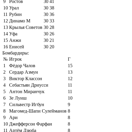
9
Ростов
30
41
10
Урал
30
38
11
Рубин
30
36
12
Динамо М
30
33
13
Крылья Советов
30
28
14
Уфа
30
26
15
Анжи
30
21
16
Енисей
30
20
Бомбардиры:
№
Игрок
Г
1
Фёдор Чалов
15
2
Сердар Азмун
13
3
Виктор Классон
12
4
Себастьян Дриусси
11
5
Антон Миранчук
11
6
Зе Луиш
10
7
Сильвестр Игбун
9
8
Магомед-Шапи Сулейманов
8
9
Ари
8
10
Джефферсон Фарфан
8
11
Артём Дзюба
8