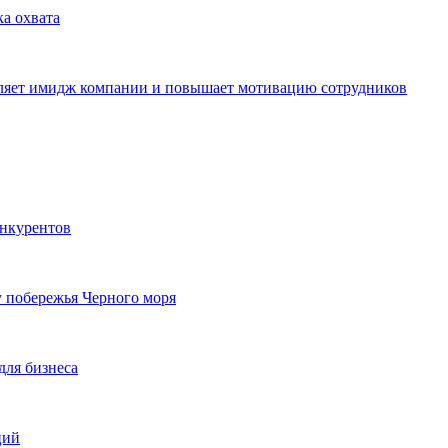
ка охвата
пляет имидж компании и повышает мотивацию сотрудников
онкурентов
у побережья Черного моря
для бизнеса
ций