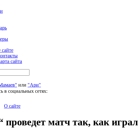
ти
арь
феры
 сайте
онтакты
арта сайта
Мамаев"
или
"Ари"
ь в социальных сетях:
О сайте
 проведет матч так, как играл