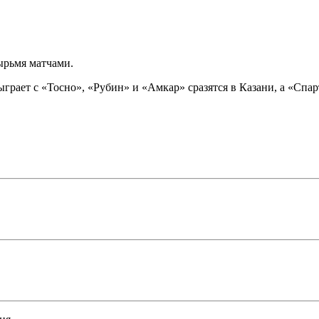
ырьмя матчами.
рает с «Тосно», «Рубин» и «Амкар» сразятся в Казани, а «Спар