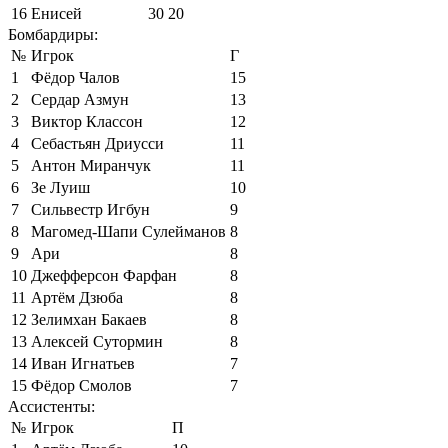
16
Енисей
30
20
Бомбардиры:
№
Игрок
Г
1
Фёдор Чалов
15
2
Сердар Азмун
13
3
Виктор Классон
12
4
Себастьян Дриусси
11
5
Антон Миранчук
11
6
Зе Луиш
10
7
Сильвестр Игбун
9
8
Магомед-Шапи Сулейманов
8
9
Ари
8
10
Джефферсон Фарфан
8
11
Артём Дзюба
8
12
Зелимхан Бакаев
8
13
Алексей Сутормин
8
14
Иван Игнатьев
7
15
Фёдор Смолов
7
Ассистенты:
№
Игрок
П