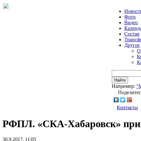
Новост
Фото
Видео
Календ
Состав
Трансф
Другое
О
К
К
Найти
Например:
"
Поделитес
Контакты
РФПЛ. «СКА-Хабаровск» прим
30.9.2017, 11:05