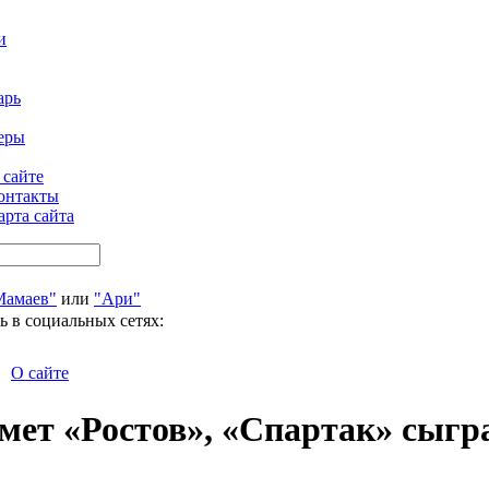
и
арь
еры
 сайте
онтакты
арта сайта
Мамаев"
или
"Ари"
ь в социальных сетях:
О сайте
ет «Ростов», «Спартак» сыгра