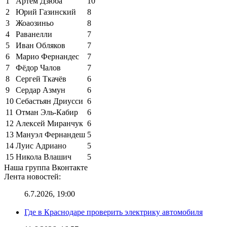
1
Артём Дзюба
10
2
Юрий Газинский
8
3
Жоаозиньо
8
4
Раванелли
7
5
Иван Обляков
7
6
Марио Фернандес
7
7
Фёдор Чалов
7
8
Сергей Ткачёв
6
9
Сердар Азмун
6
10
Себастьян Дриусси
6
11
Отман Эль-Кабир
6
12
Алексей Миранчук
6
13
Мануэл Фернандеш
5
14
Луис Адриано
5
15
Никола Влашич
5
Наша группа Вконтакте
Лента новостей:
6.7.2026, 19:00
Где в Краснодаре проверить электрику автомобиля