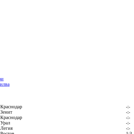
илва
Краснодар
-:-
Зенит
-:-
Краснодар
-:-
Урал
-:-
Легия
-:-
Ростов
1:3