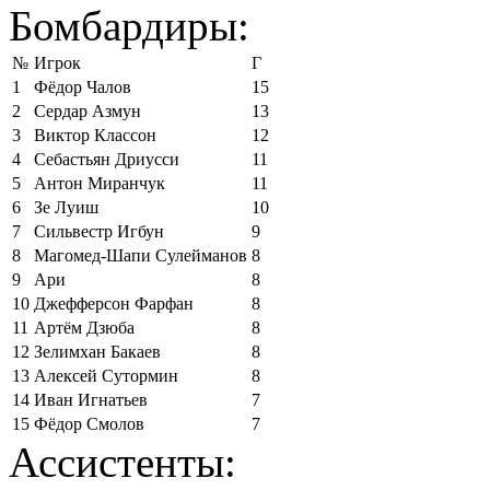
Бомбардиры:
№
Игрок
Г
1
Фёдор Чалов
15
2
Сердар Азмун
13
3
Виктор Классон
12
4
Себастьян Дриусси
11
5
Антон Миранчук
11
6
Зе Луиш
10
7
Сильвестр Игбун
9
8
Магомед-Шапи Сулейманов
8
9
Ари
8
10
Джефферсон Фарфан
8
11
Артём Дзюба
8
12
Зелимхан Бакаев
8
13
Алексей Сутормин
8
14
Иван Игнатьев
7
15
Фёдор Смолов
7
Ассистенты: