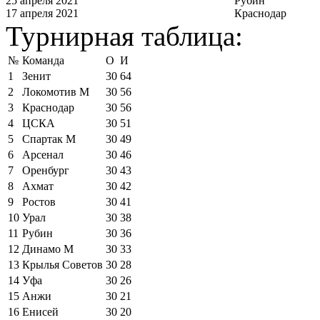
25 апреля 2021
Рубин
17 апреля 2021
Краснодар
Турнирная таблица:
№
Команда
О
И
1
Зенит
30
64
2
Локомотив М
30
56
3
Краснодар
30
56
4
ЦСКА
30
51
5
Спартак М
30
49
6
Арсенал
30
46
7
Оренбург
30
43
8
Ахмат
30
42
9
Ростов
30
41
10
Урал
30
38
11
Рубин
30
36
12
Динамо М
30
33
13
Крылья Советов
30
28
14
Уфа
30
26
15
Анжи
30
21
16
Енисей
30
20