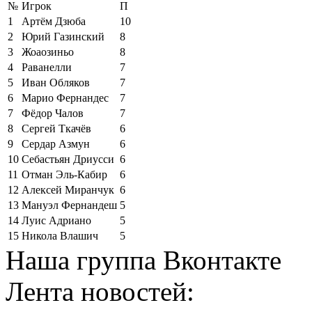
№
Игрок
П
1
Артём Дзюба
10
2
Юрий Газинский
8
3
Жоаозиньо
8
4
Раванелли
7
5
Иван Обляков
7
6
Марио Фернандес
7
7
Фёдор Чалов
7
8
Сергей Ткачёв
6
9
Сердар Азмун
6
10
Себастьян Дриусси
6
11
Отман Эль-Кабир
6
12
Алексей Миранчук
6
13
Мануэл Фернандеш
5
14
Луис Адриано
5
15
Никола Влашич
5
Наша группа Вконтакте
Лента новостей: