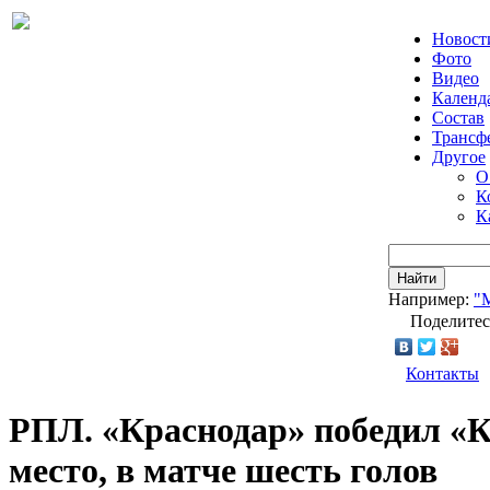
Новост
Фото
Видео
Календ
Состав
Трансф
Другое
О
К
К
Найти
Например:
"
Поделитес
Контакты
РПЛ. «Краснодар» победил «К
место, в матче шесть голов