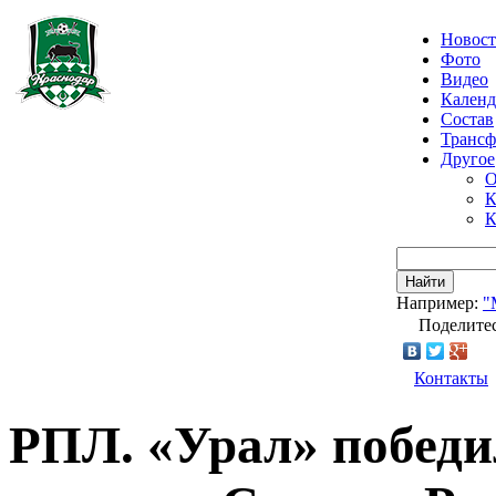
Новос
Фото
Видео
Календ
Состав
Транс
Другое
О
К
К
Найти
Например:
"
Поделитес
Контакты
РПЛ. «Урал» победи