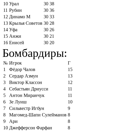
10
Урал
30
38
11
Рубин
30
36
12
Динамо М
30
33
13
Крылья Советов
30
28
14
Уфа
30
26
15
Анжи
30
21
16
Енисей
30
20
Бомбардиры:
№
Игрок
Г
1
Фёдор Чалов
15
2
Сердар Азмун
13
3
Виктор Классон
12
4
Себастьян Дриусси
11
5
Антон Миранчук
11
6
Зе Луиш
10
7
Сильвестр Игбун
9
8
Магомед-Шапи Сулейманов
8
9
Ари
8
10
Джефферсон Фарфан
8