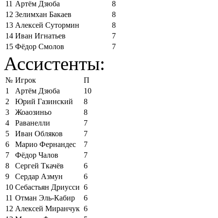
11
Артём Дзюба
8
12
Зелимхан Бакаев
8
13
Алексей Сутормин
8
14
Иван Игнатьев
7
15
Фёдор Смолов
7
Ассистенты:
№
Игрок
П
1
Артём Дзюба
10
2
Юрий Газинский
8
3
Жоаозиньо
8
4
Раванелли
7
5
Иван Обляков
7
6
Марио Фернандес
7
7
Фёдор Чалов
7
8
Сергей Ткачёв
6
9
Сердар Азмун
6
10
Себастьян Дриусси
6
11
Отман Эль-Кабир
6
12
Алексей Миранчук
6