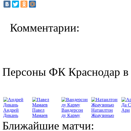
Комментарии:
Персоны ФК Краснодар в 
Да С
Андрей
Павел
Вандерсон
Натаилтон
Ари
Дикань
Мамаев
ду Карму
Жоаузинью
Ближайшие матчи: