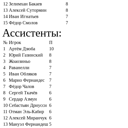
12
Зелимхан Бакаев
8
13
Алексей Сутормин
8
14
Иван Игнатьев
7
15
Фёдор Смолов
7
Ассистенты:
№
Игрок
П
1
Артём Дзюба
10
2
Юрий Газинский
8
3
Жоаозиньо
8
4
Раванелли
7
5
Иван Обляков
7
6
Марио Фернандес
7
7
Фёдор Чалов
7
8
Сергей Ткачёв
6
9
Сердар Азмун
6
10
Себастьян Дриусси
6
11
Отман Эль-Кабир
6
12
Алексей Миранчук
6
13
Мануэл Фернандеш
5