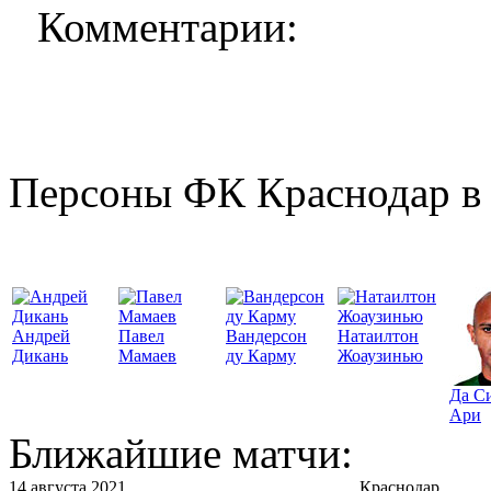
Комментарии:
Персоны ФК Краснодар в 
Андрей
Павел
Вандерсон
Натаилтон
Дикань
Мамаев
ду Карму
Жоаузинью
Да С
Ари
Ближайшие матчи:
14 августа 2021
Краснодар