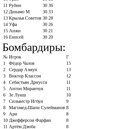
11
Рубин
30
36
12
Динамо М
30
33
13
Крылья Советов
30
28
14
Уфа
30
26
15
Анжи
30
21
16
Енисей
30
20
Бомбардиры:
№
Игрок
Г
1
Фёдор Чалов
15
2
Сердар Азмун
13
3
Виктор Классон
12
4
Себастьян Дриусси
11
5
Антон Миранчук
11
6
Зе Луиш
10
7
Сильвестр Игбун
9
8
Магомед-Шапи Сулейманов
8
9
Ари
8
10
Джефферсон Фарфан
8
11
Артём Дзюба
8