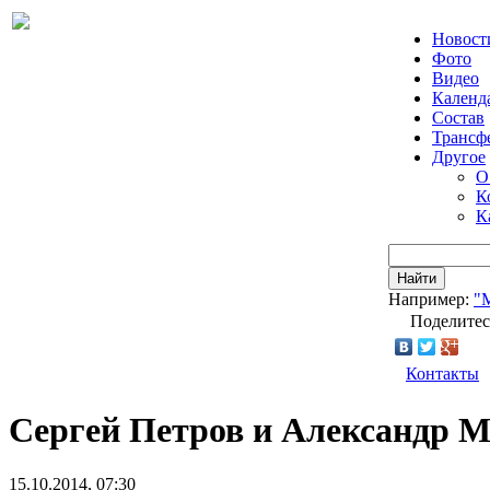
Новост
Фото
Видео
Календ
Состав
Трансф
Другое
О
К
К
Найти
Например:
"
Поделитес
Контакты
Сергей Петров и Александр М
15.10.2014, 07:30