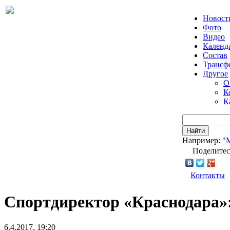
Новост
Фото
Видео
Календ
Состав
Трансф
Другое
О
К
К
Найти
Например:
"
Поделитес
Контакты
Спортдиректор «Краснодара»
6.4.2017, 19:20