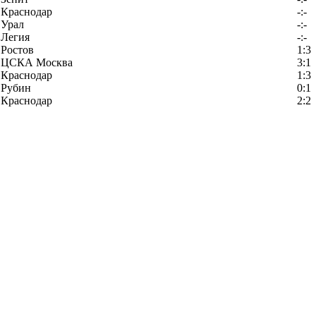
Краснодар
-:-
Урал
-:-
Легия
-:-
Ростов
1:3
ЦСКА Москва
3:1
Краснодар
1:3
Рубин
0:1
Краснодар
2:2