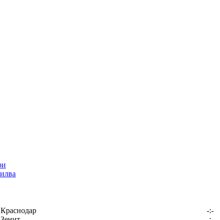
илва
Краснодар
-:-
Зенит
-:-