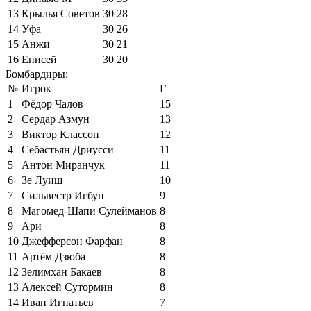
13
Крылья Советов
30
28
14
Уфа
30
26
15
Анжи
30
21
16
Енисей
30
20
Бомбардиры:
№
Игрок
Г
1
Фёдор Чалов
15
2
Сердар Азмун
13
3
Виктор Классон
12
4
Себастьян Дриусси
11
5
Антон Миранчук
11
6
Зе Луиш
10
7
Сильвестр Игбун
9
8
Магомед-Шапи Сулейманов
8
9
Ари
8
10
Джефферсон Фарфан
8
11
Артём Дзюба
8
12
Зелимхан Бакаев
8
13
Алексей Сутормин
8
14
Иван Игнатьев
7