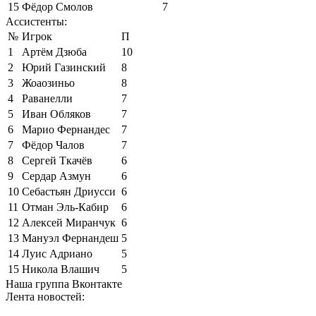
15
Фёдор Смолов
7
Ассистенты:
№
Игрок
П
1
Артём Дзюба
10
2
Юрий Газинский
8
3
Жоаозиньо
8
4
Раванелли
7
5
Иван Обляков
7
6
Марио Фернандес
7
7
Фёдор Чалов
7
8
Сергей Ткачёв
6
9
Сердар Азмун
6
10
Себастьян Дриусси
6
11
Отман Эль-Кабир
6
12
Алексей Миранчук
6
13
Мануэл Фернандеш
5
14
Луис Адриано
5
15
Никола Влашич
5
Наша группа Вконтакте
Лента новостей: