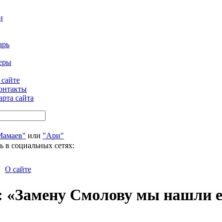
и
арь
еры
 сайте
онтакты
арта сайта
Мамаев"
или
"Ари"
ь в социальных сетях:
О сайте
: «Замену Смолову мы нашли 