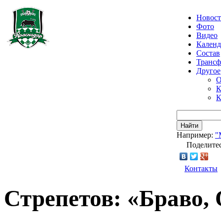
Новос
Фото
Видео
Календ
Состав
Транс
Другое
О
К
К
Найти
Например:
"
Поделитес
Контакты
Стрепетов: «Браво,