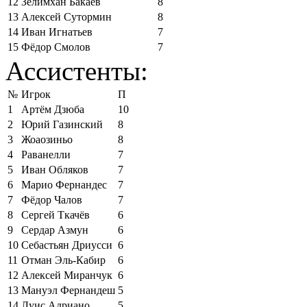
12
Зелимхан Бакаев
8
13
Алексей Сутормин
8
14
Иван Игнатьев
7
15
Фёдор Смолов
7
Ассистенты:
№
Игрок
П
1
Артём Дзюба
10
2
Юрий Газинский
8
3
Жоаозиньо
8
4
Раванелли
7
5
Иван Обляков
7
6
Марио Фернандес
7
7
Фёдор Чалов
7
8
Сергей Ткачёв
6
9
Сердар Азмун
6
10
Себастьян Дриусси
6
11
Отман Эль-Кабир
6
12
Алексей Миранчук
6
13
Мануэл Фернандеш
5
14
Луис Адриано
5