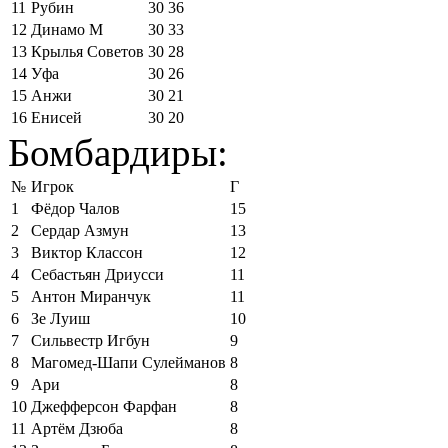
11
Рубин
30
36
12
Динамо М
30
33
13
Крылья Советов
30
28
14
Уфа
30
26
15
Анжи
30
21
16
Енисей
30
20
Бомбардиры:
№
Игрок
Г
1
Фёдор Чалов
15
2
Сердар Азмун
13
3
Виктор Классон
12
4
Себастьян Дриусси
11
5
Антон Миранчук
11
6
Зе Луиш
10
7
Сильвестр Игбун
9
8
Магомед-Шапи Сулейманов
8
9
Ари
8
10
Джефферсон Фарфан
8
11
Артём Дзюба
8