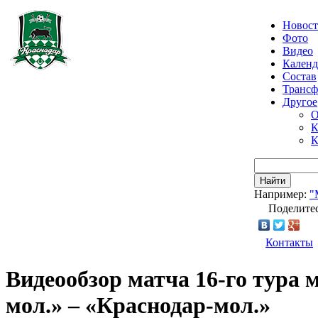
Новос
Фото
Видео
Календ
Состав
Транс
Другое
О
К
К
Найти
Например:
"
Поделитес
Контакты
Видеообзор матча 16-го тура 
мол.» – «Краснодар-мол.»