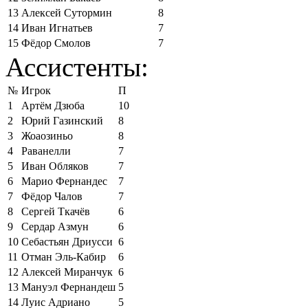
13
Алексей Сутормин
8
14
Иван Игнатьев
7
15
Фёдор Смолов
7
Ассистенты:
№
Игрок
П
1
Артём Дзюба
10
2
Юрий Газинский
8
3
Жоаозиньо
8
4
Раванелли
7
5
Иван Обляков
7
6
Марио Фернандес
7
7
Фёдор Чалов
7
8
Сергей Ткачёв
6
9
Сердар Азмун
6
10
Себастьян Дриусси
6
11
Отман Эль-Кабир
6
12
Алексей Миранчук
6
13
Мануэл Фернандеш
5
14
Луис Адриано
5