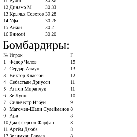
11
Рубин
30
36
12
Динамо М
30
33
13
Крылья Советов
30
28
14
Уфа
30
26
15
Анжи
30
21
16
Енисей
30
20
Бомбардиры:
№
Игрок
Г
1
Фёдор Чалов
15
2
Сердар Азмун
13
3
Виктор Классон
12
4
Себастьян Дриусси
11
5
Антон Миранчук
11
6
Зе Луиш
10
7
Сильвестр Игбун
9
8
Магомед-Шапи Сулейманов
8
9
Ари
8
10
Джефферсон Фарфан
8
11
Артём Дзюба
8
12
Зелимхан Бакаев
8