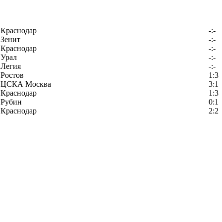
Краснодар
-:-
Зенит
-:-
Краснодар
-:-
Урал
-:-
Легия
-:-
Ростов
1:3
ЦСКА Москва
3:1
Краснодар
1:3
Рубин
0:1
Краснодар
2:2