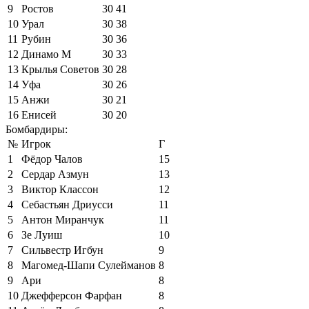
9
Ростов
30
41
10
Урал
30
38
11
Рубин
30
36
12
Динамо М
30
33
13
Крылья Советов
30
28
14
Уфа
30
26
15
Анжи
30
21
16
Енисей
30
20
Бомбардиры:
№
Игрок
Г
1
Фёдор Чалов
15
2
Сердар Азмун
13
3
Виктор Классон
12
4
Себастьян Дриусси
11
5
Антон Миранчук
11
6
Зе Луиш
10
7
Сильвестр Игбун
9
8
Магомед-Шапи Сулейманов
8
9
Ари
8
10
Джефферсон Фарфан
8