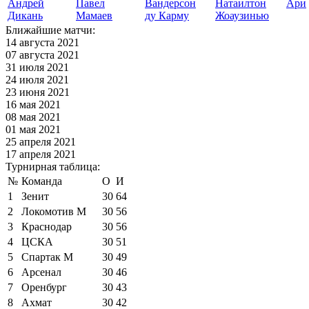
Андрей
Павел
Вандерсон
Натаилтон
Ари
Дикань
Мамаев
ду Карму
Жоаузинью
Ближайшие матчи:
14 августа 2021
07 августа 2021
31 июля 2021
24 июля 2021
23 июня 2021
16 мая 2021
08 мая 2021
01 мая 2021
25 апреля 2021
17 апреля 2021
Турнирная таблица:
№
Команда
О
И
1
Зенит
30
64
2
Локомотив М
30
56
3
Краснодар
30
56
4
ЦСКА
30
51
5
Спартак М
30
49
6
Арсенал
30
46
7
Оренбург
30
43
8
Ахмат
30
42