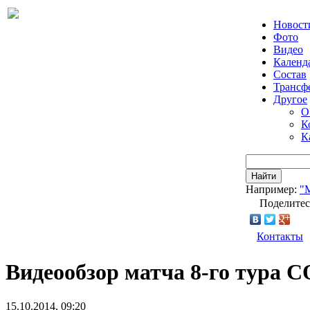
Новост
Фото
Видео
Календ
Состав
Трансф
Другое
О
К
К
Найти
Например:
"
Поделитес
Контакты
Видеообзор матча 8-го тура 
15.10.2014, 09:20