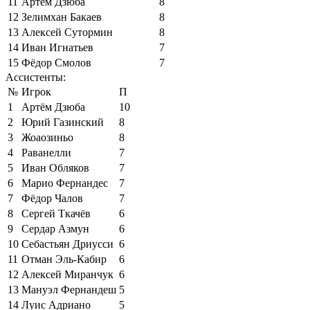
11
Артём Дзюба
8
12
Зелимхан Бакаев
8
13
Алексей Сутормин
8
14
Иван Игнатьев
7
15
Фёдор Смолов
7
Ассистенты:
№
Игрок
П
1
Артём Дзюба
10
2
Юрий Газинский
8
3
Жоаозиньо
8
4
Раванелли
7
5
Иван Обляков
7
6
Марио Фернандес
7
7
Фёдор Чалов
7
8
Сергей Ткачёв
6
9
Сердар Азмун
6
10
Себастьян Дриусси
6
11
Отман Эль-Кабир
6
12
Алексей Миранчук
6
13
Мануэл Фернандеш
5
14
Луис Адриано
5