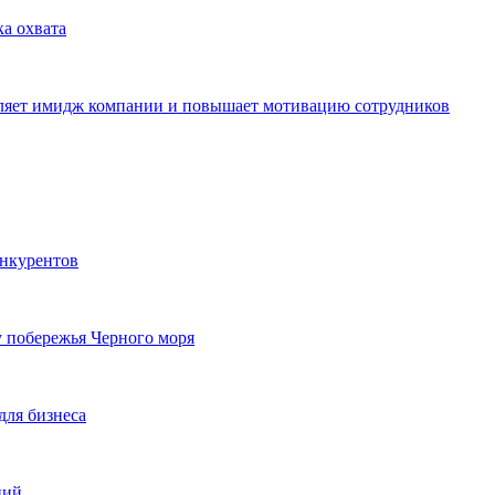
ка охвата
пляет имидж компании и повышает мотивацию сотрудников
онкурентов
у побережья Черного моря
для бизнеса
ций