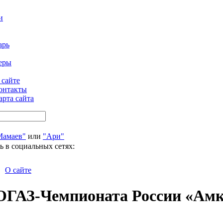
и
арь
еры
 сайте
онтакты
арта сайта
Мамаев"
или
"Ари"
ь в социальных сетях:
О сайте
СОГАЗ-Чемпионата России «Амк