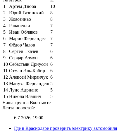
1
Артём Дзюба
10
2
Юрий Газинский
8
3
Жоаозиньо
8
4
Раванелли
7
5
Иван Обляков
7
6
Марио Фернандес
7
7
Фёдор Чалов
7
8
Сергей Ткачёв
6
9
Сердар Азмун
6
10
Себастьян Дриусси
6
11
Отман Эль-Кабир
6
12
Алексей Миранчук
6
13
Мануэл Фернандеш
5
14
Луис Адриано
5
15
Никола Влашич
5
Наша группа Вконтакте
Лента новостей:
6.7.2026, 19:00
Где в Краснодаре проверить электрику автомобиля