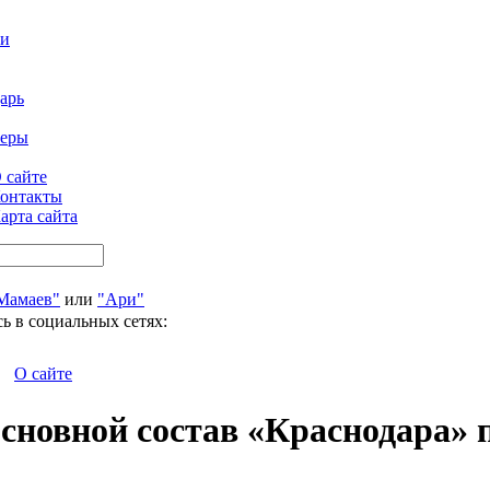
ти
арь
феры
 сайте
онтакты
арта сайта
Мамаев"
или
"Ари"
ь в социальных сетях:
О сайте
 основной состав «Краснодара»