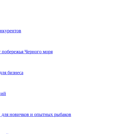
онкурентов
у побережья Черного моря
для бизнеса
ций
ы для новичков и опытных рыбаков