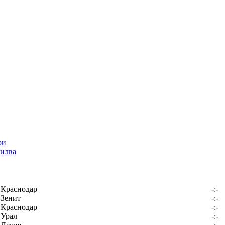
илва
Краснодар
-:-
Зенит
-:-
Краснодар
-:-
Урал
-:-