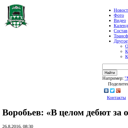
Новос
Фото
Видео
Календ
Состав
Транс
Другое
О
К
К
Найти
Например:
"
Поделитес
Контакты
Воробьев: «В целом дебют за
26.8.2016, 08:30