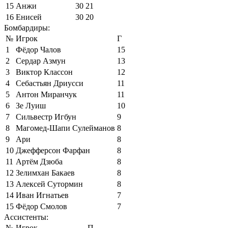
15
Анжи
30
21
16
Енисей
30
20
Бомбардиры:
№
Игрок
Г
1
Фёдор Чалов
15
2
Сердар Азмун
13
3
Виктор Классон
12
4
Себастьян Дриусси
11
5
Антон Миранчук
11
6
Зе Луиш
10
7
Сильвестр Игбун
9
8
Магомед-Шапи Сулейманов
8
9
Ари
8
10
Джефферсон Фарфан
8
11
Артём Дзюба
8
12
Зелимхан Бакаев
8
13
Алексей Сутормин
8
14
Иван Игнатьев
7
15
Фёдор Смолов
7
Ассистенты:
№
Игрок
П