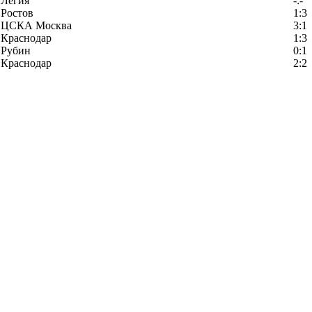
Легия
-:-
Ростов
1:3
ЦСКА Москва
3:1
Краснодар
1:3
Рубин
0:1
Краснодар
2:2