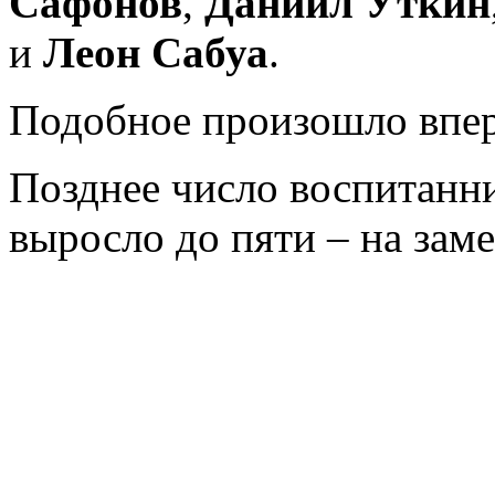
Сафонов
,
Даниил Уткин
и
Леон Сабуа
.
Подобное произошло впер
Позднее число воспитанн
выросло до пяти – на за