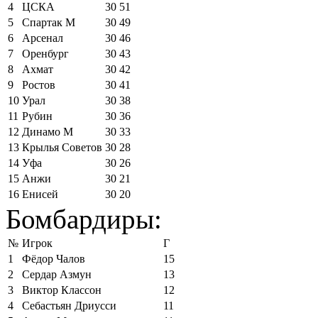
4
ЦСКА
30
51
5
Спартак М
30
49
6
Арсенал
30
46
7
Оренбург
30
43
8
Ахмат
30
42
9
Ростов
30
41
10
Урал
30
38
11
Рубин
30
36
12
Динамо М
30
33
13
Крылья Советов
30
28
14
Уфа
30
26
15
Анжи
30
21
16
Енисей
30
20
Бомбардиры:
№
Игрок
Г
1
Фёдор Чалов
15
2
Сердар Азмун
13
3
Виктор Классон
12
4
Себастьян Дриусси
11