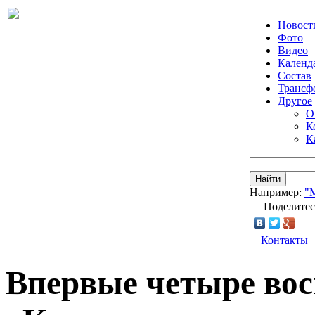
Новост
Фото
Видео
Календ
Состав
Трансф
Другое
О
К
К
Найти
Например:
"
Поделитес
Контакты
Впервые четыре во