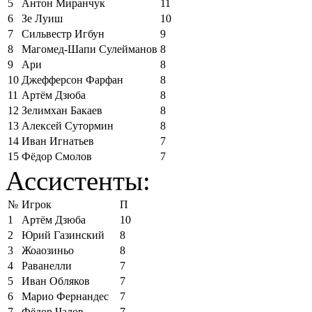
5
Антон Миранчук
11
6
Зе Луиш
10
7
Сильвестр Игбун
9
8
Магомед-Шапи Сулейманов
8
9
Ари
8
10
Джефферсон Фарфан
8
11
Артём Дзюба
8
12
Зелимхан Бакаев
8
13
Алексей Сутормин
8
14
Иван Игнатьев
7
15
Фёдор Смолов
7
Ассистенты:
№
Игрок
П
1
Артём Дзюба
10
2
Юрий Газинский
8
3
Жоаозиньо
8
4
Раванелли
7
5
Иван Обляков
7
6
Марио Фернандес
7
7
Фёдор Чалов
7