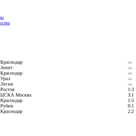
Силва
Краснодар
-:-
Зенит
-:-
Краснодар
-:-
Урал
-:-
Легия
-:-
Ростов
1:3
ЦСКА Москва
3:1
Краснодар
1:3
Рубин
0:1
Краснодар
2:2