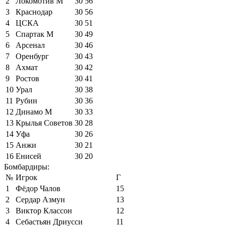
2
Локомотив М
30
56
3
Краснодар
30
56
4
ЦСКА
30
51
5
Спартак М
30
49
6
Арсенал
30
46
7
Оренбург
30
43
8
Ахмат
30
42
9
Ростов
30
41
10
Урал
30
38
11
Рубин
30
36
12
Динамо М
30
33
13
Крылья Советов
30
28
14
Уфа
30
26
15
Анжи
30
21
16
Енисей
30
20
Бомбардиры:
№
Игрок
Г
1
Фёдор Чалов
15
2
Сердар Азмун
13
3
Виктор Классон
12
4
Себастьян Дриусси
11