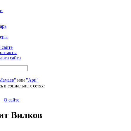
ти
арь
феры
 сайте
онтакты
арта сайта
Мамаев"
или
"Ари"
ь в социальных сетях:
О сайте
дит Вилков