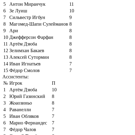
5
Антон Миранчук
11
6
Зе Луиш
10
7
Сильвестр Игбун
9
8
Магомед-Шапи Сулейманов
8
9
Ари
8
10
Джефферсон Фарфан
8
11
Артём Дзюба
8
12
Зелимхан Бакаев
8
13
Алексей Сутормин
8
14
Иван Игнатьев
7
15
Фёдор Смолов
7
Ассистенты:
№
Игрок
П
1
Артём Дзюба
10
2
Юрий Газинский
8
3
Жоаозиньо
8
4
Раванелли
7
5
Иван Обляков
7
6
Марио Фернандес
7
7
Фёдор Чалов
7