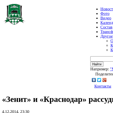
Новос
Фото
Видео
Календ
Состав
Транс
Другое
О
К
К
Найти
Например:
"
Поделитес
Контакты
«Зенит» и «Краснодар» рассу
4.12.2014, 23:30