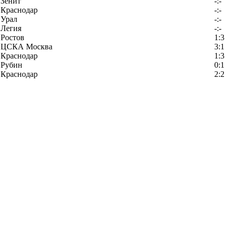
Зенит
-:-
Краснодар
-:-
Урал
-:-
Легия
-:-
Ростов
1:3
ЦСКА Москва
3:1
Краснодар
1:3
Рубин
0:1
Краснодар
2:2