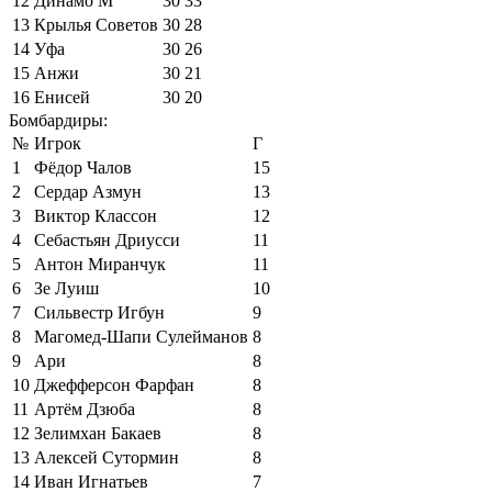
12
Динамо М
30
33
13
Крылья Советов
30
28
14
Уфа
30
26
15
Анжи
30
21
16
Енисей
30
20
Бомбардиры:
№
Игрок
Г
1
Фёдор Чалов
15
2
Сердар Азмун
13
3
Виктор Классон
12
4
Себастьян Дриусси
11
5
Антон Миранчук
11
6
Зе Луиш
10
7
Сильвестр Игбун
9
8
Магомед-Шапи Сулейманов
8
9
Ари
8
10
Джефферсон Фарфан
8
11
Артём Дзюба
8
12
Зелимхан Бакаев
8
13
Алексей Сутормин
8
14
Иван Игнатьев
7