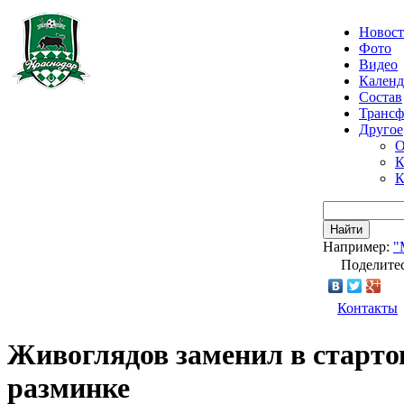
Новос
Фото
Видео
Календ
Состав
Транс
Другое
О
К
К
Найти
Например:
"
Поделитес
Контакты
Живоглядов заменил в старто
разминке