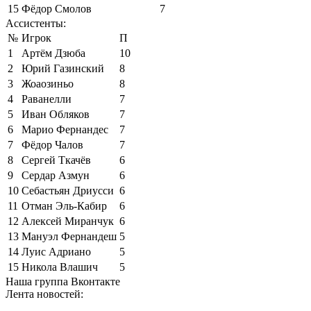
15
Фёдор Смолов
7
Ассистенты:
№
Игрок
П
1
Артём Дзюба
10
2
Юрий Газинский
8
3
Жоаозиньо
8
4
Раванелли
7
5
Иван Обляков
7
6
Марио Фернандес
7
7
Фёдор Чалов
7
8
Сергей Ткачёв
6
9
Сердар Азмун
6
10
Себастьян Дриусси
6
11
Отман Эль-Кабир
6
12
Алексей Миранчук
6
13
Мануэл Фернандеш
5
14
Луис Адриано
5
15
Никола Влашич
5
Наша группа Вконтакте
Лента новостей: