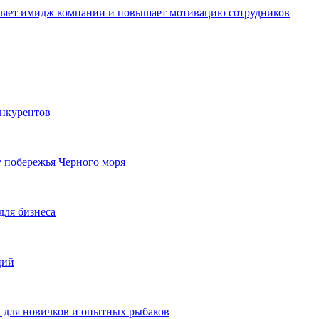
пляет имидж компании и повышает мотивацию сотрудников
онкурентов
у побережья Черного моря
для бизнеса
ций
ы для новичков и опытных рыбаков