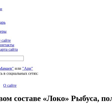
ти
арь
феры
 сайте
онтакты
арта сайта
Мамаев"
или
"Ари"
ь в социальных сетях:
О сайте
вом составе «Локо» Рыбуса, п