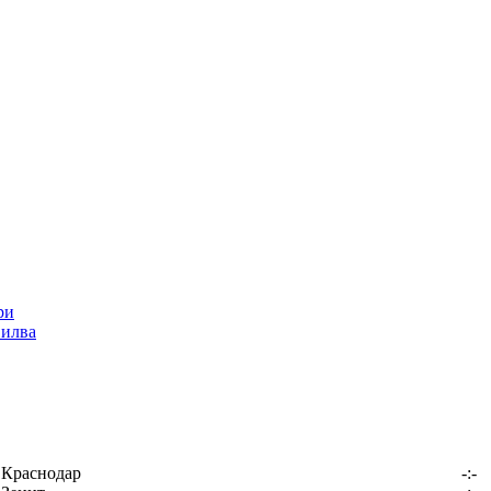
Силва
Краснодар
-:-